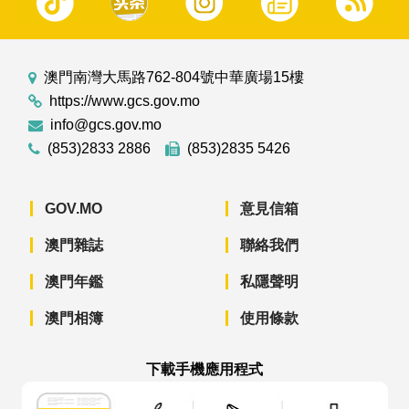
澳門南灣大馬路762-804號中華廣場15樓
https://www.gcs.gov.mo
info@gcs.gov.mo
(853)2833 2886
(853)2835 5426
GOV.MO
意見信箱
澳門雜誌
聯絡我們
澳門年鑑
私隱聲明
澳門相簿
使用條款
下載手機應用程式
澳門政府新聞 APP - App Store 下載
澳門政府新聞 APP - Googl
澳門政府新聞 