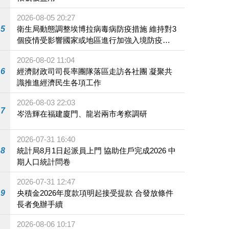
2026-08-05 20:27
5
衛生局動態調整埃博拉病毒病防疫措施 維持對3
個疫情受影響國家或地區進行加強入境防疫措
施
2026-08-02 11:04
6
經濟財政司司長率團隊落區走訪各社團 凝聚共
識推進經濟民生各項工作
2026-08-03 22:03
7
岑浩輝在福建廈門、龍岩兩市考察調研
2026-07-31 16:40
8
統計局8月1日起派員上門 協助住戶完成2026 中
期人口統計問卷
2026-07-31 12:47
9
央積金2026年度款項明起接受提款 合發放條件
長者免辦手續
2026-08-06 10:17