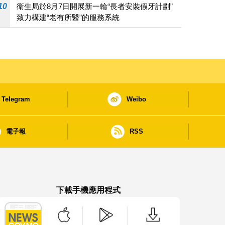
10
衛生局於8月7日開展新一輪“長者安裝假牙計劃”
致力構建“老有所醫”的服務系統
Telegram
Weibo
電子報
RSS
下載手機應用程式
澳門政府新聞 APP - App Store 下載
澳門政府新聞 APP - Google Pla
澳門政府新聞 APP -