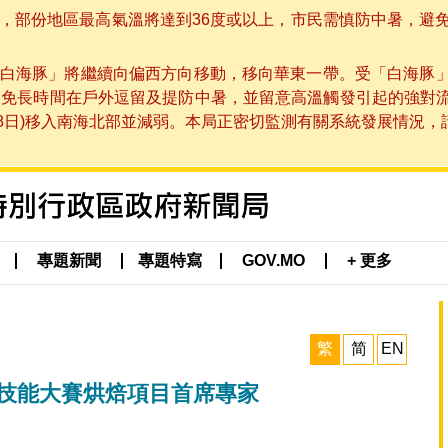
部份地區最高氣溫將達到36度或以上，市民需慎防中暑，避免在烈
白海豚」將繼續向偏西方向移動，移向華東一帶。受「白海豚
避免長時間在戶外逗留及提防中暑，並留意高溫觸發引起的強對
8日)移入南海北部並減弱。本局正密切監測有關系統發展情況，請市
專題新聞
專題特寫
GOV.MO
+ 更多
繁
简
EN
界技能大賽烘焙項目首席專家