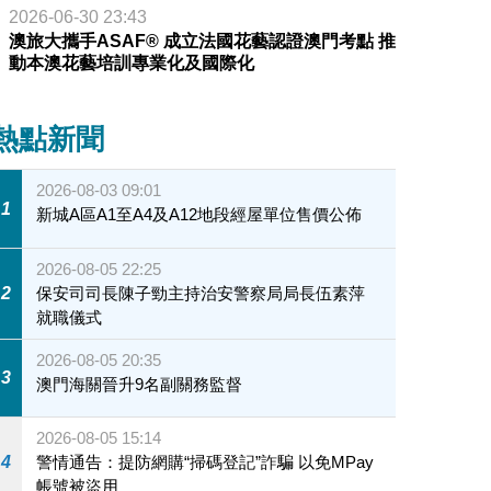
2026-06-30 23:43
澳旅大攜手ASAF® 成立法國花藝認證澳門考點 推
動本澳花藝培訓專業化及國際化
熱點新聞
2026-08-03 09:01
1
新城A區A1至A4及A12地段經屋單位售價公佈
2026-08-05 22:25
2
保安司司長陳子勁主持治安警察局局長伍素萍
就職儀式
2026-08-05 20:35
3
澳門海關晉升9名副關務監督
2026-08-05 15:14
4
警情通告：提防網購“掃碼登記”詐騙 以免MPay
帳號被盜用