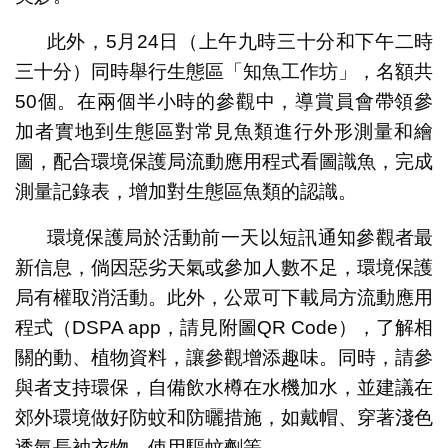
此外，5月24日（上午九時三十分和下午二時
三十分）同時舉行生態區「知魚工作坊」，名額共
50個。在兩個半小時的參觀中，導賞員會帶領參
加者實地到生態區對常見魚類進行外形測量和繪
圖，配合環境保護局流動應用程式看圖識魚，完成
測量記錄表，增加對生態區魚類的認識。
環境保護局於活動前一天以短訊通知參觀者最
新信息，倘因惡劣天氣或參加人數不足，環境保護
局有權取消活動。此外，公眾可下載局方流動應用
程式（DSPA app，請見附圖QR Code），了解相
關的動、植物資料，讓參觀增添趣味。同時，請參
與者支持環保，自備飲水樽在水機加水，並建議在
郊外環境做好防蚊和防曬措施，如戴帽、穿著淺色
透氣長袖衣物、使用驅蚊劑等。