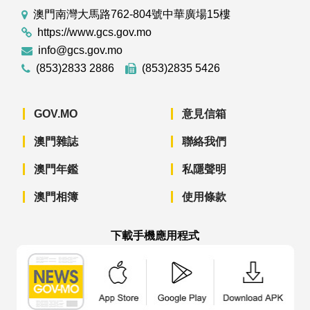
澳門南灣大馬路762-804號中華廣場15樓
https://www.gcs.gov.mo
info@gcs.gov.mo
(853)2833 2886
(853)2835 5426
GOV.MO
意見信箱
澳門雜誌
聯絡我們
澳門年鑑
私隱聲明
澳門相簿
使用條款
下載手機應用程式
澳門政府新聞 APP - App Store 下載
澳門政府新聞 APP - Googl
澳門政府新聞 