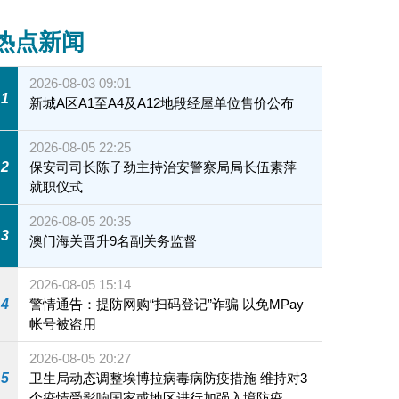
热点新闻
2026-08-03 09:01
1
新城A区A1至A4及A12地段经屋单位售价公布
2026-08-05 22:25
2
保安司司长陈子劲主持治安警察局局长伍素萍
就职仪式
2026-08-05 20:35
3
澳门海关晋升9名副关务监督
2026-08-05 15:14
4
警情通告：提防网购“扫码登记”诈骗 以免MPay
帐号被盗用
2026-08-05 20:27
5
卫生局动态调整埃博拉病毒病防疫措施 维持对3
个疫情受影响国家或地区进行加强入境防疫措