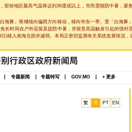
部份地区最高气温将达到36度或以上，市民需慎防中暑，避免在烈
白海豚」将继续向偏西方向移动，移向华东一带。受「白海豚
避免长时间在户外逗留及提防中暑，并留意高温触发引起的强对
8日)移入南海北部并减弱。本局正密切监测有关系统发展情况，请市
专题新闻
专题特写
GOV.MO
+ 更多
繁
简
PT
EN