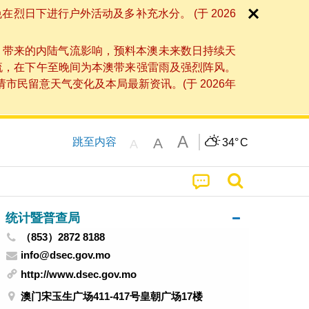
日下进行户外活动及多补充水分。 (于 2026
」带来的内陆气流影响，预料本澳未来数日持续天
流，在下午至晚间为本澳带来强雷雨及强烈阵风。
民留意天气变化及本局最新资讯。(于 2026年
A
A
跳至内容
34°
C
A
统计暨普查局
（853）2872 8188
info@dsec.gov.mo
http://www.dsec.gov.mo
澳门宋玉生广场411-417号皇朝广场17楼