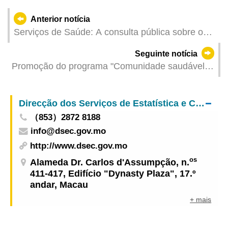
Anterior notícia
Serviços de Saúde: A consulta pública sobre o
«Regime jurídico para o exercício de actividade
Seguinte notícia
das instituições privadas prestadoras de cuidados
Promoção do programa "Comunidade saudável"
de saúde» foi realizada nos dias consecutivos,
e concretização da descentralização de recursos
com vista a auscultar e recolher opiniões
para a comunidade O Governo e as associações
apresentadas
Direcção dos Serviços de Estatística e Censos
realizaram, com sucesso, actividades
（853）2872 8188
comunitárias sobre a prevenção da febre de
info@dsec.gov.mo
dengue
http://www.dsec.gov.mo
os
Alameda Dr. Carlos d'Assumpção, n.
411-417, Edifício "Dynasty Plaza", 17.º
andar, Macau
+ mais