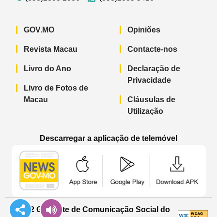
GOV.MO
Opiniões
Revista Macau
Contacte-nos
Livro do Ano
Declaração de
Privacidade
Livro de Fotos de
Macau
Cláusulas de
Utilização
Descarregar a aplicação de telemóvel
Aplicação de telemóvel “Notícias do G
Aplicação de telemóvel “
Aplicação 
© 2022 Gabinete de Comunicação Social do