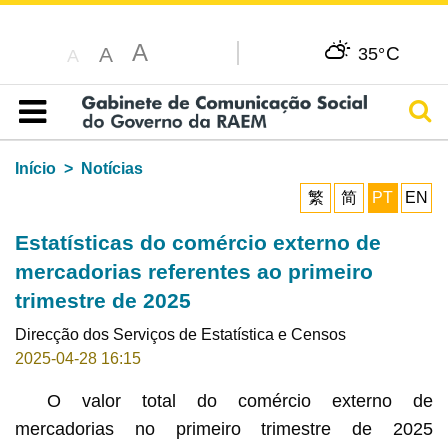
A
C
A
35°
A
Pesq
Índice
Início
Notícias
繁
简
PT
EN
Estatísticas do comércio externo de
mercadorias referentes ao primeiro
trimestre de 2025
Direcção dos Serviços de Estatística e Censos
2025-04-28 16:15
O valor total do comércio externo de
mercadorias no primeiro trimestre de 2025