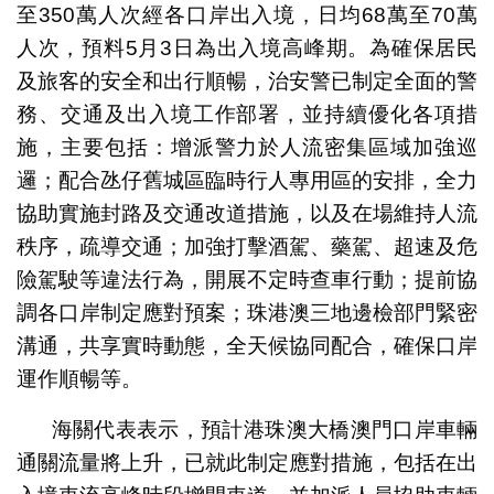
至350萬人次經各口岸出入境，日均68萬至70萬
人次，預料5月3日為出入境高峰期。為確保居民
及旅客的安全和出行順暢，治安警已制定全面的警
務、交通及出入境工作部署，並持續優化各項措
施，主要包括：增派警力於人流密集區域加強巡
邏；配合氹仔舊城區臨時行人專用區的安排，全力
協助實施封路及交通改道措施，以及在場維持人流
秩序，疏導交通；加強打擊酒駕、藥駕、超速及危
險駕駛等違法行為，開展不定時查車行動；提前協
調各口岸制定應對預案；珠港澳三地邊檢部門緊密
溝通，共享實時動態，全天候協同配合，確保口岸
運作順暢等。
海關代表表示，預計港珠澳大橋澳門口岸車輛
通關流量將上升，已就此制定應對措施，包括在出