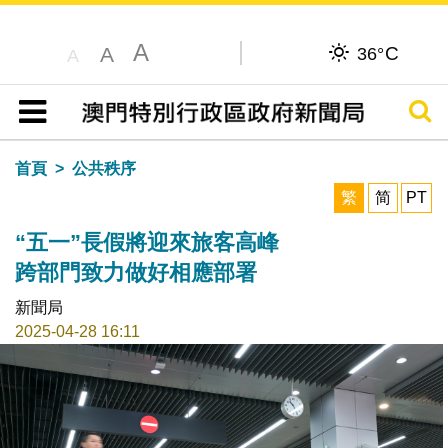
A
C
A
36°
A
搜尋
目錄
首頁
公共秩序
繁
简
PT
“五一”長假將迎來旅客高峰
跨部門致力做好相應部署
新聞局
2025-04-28 16:11