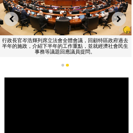
上一則
下一
政長官岑浩輝列席立法會全體會議，回顧特區政府過去
年的施政，介紹下半年的工作重點，並就經濟社會民生
事務等議題回應議員提問。
行
1
2
半