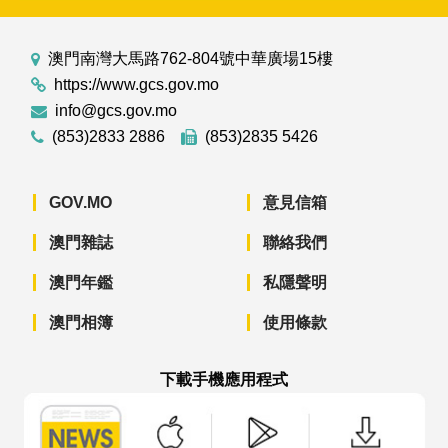
澳門南灣大馬路762-804號中華廣場15樓
https://www.gcs.gov.mo
info@gcs.gov.mo
(853)2833 2886
(853)2835 5426
GOV.MO
意見信箱
澳門雜誌
聯絡我們
澳門年鑑
私隱聲明
澳門相簿
使用條款
下載手機應用程式
澳門政府新聞 APP - App Store 下載
澳門政府新聞 APP - Googl
澳門政府新聞 