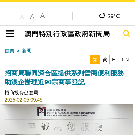
A
C
A
29°
A
搜尋
目錄
首頁
新聞
繁
简
PT
EN
招商局聯同深合區提供系列營商便利服務
助澳企辦理近90宗商事登記
招商投資促進局
2025-02-05 09:45