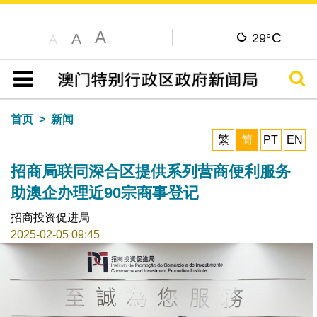
A
C
A
29°
A
搜寻
目录
首页
新闻
繁
简
PT
EN
招商局联同深合区提供系列营商便利服务
助澳企办理近90宗商事登记
招商投资促进局
2025-02-05 09:45