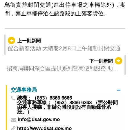
烏街實施封閉交通(進出停車場之車輛除外)，期
間，禁止車輛停泊在該路段的上落客貨位。
上一則新聞
配合新春活動 大纜巷2月8日上午短暫封閉交通
下一則新聞
招商局聯同深合區提供系列營商便利服務 助澳
企辦理近90宗商事登記
交通事務局
總機：（853）8866 6666
交通事務專線：（853）8866 6363 （辦公時間
由專人接聽，非辦公時段則設有自動錄音系
統。）
info@dsat.gov.mo
http://www.dsat.gov.mo