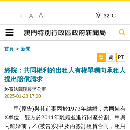
A
C
A
32°
A
搜尋
目錄
首頁
新聞
繁
简
PT
終院：共同權利的出租人有權單獨向承租人
提出賠償請求
終審法院院長辦公室
2025-01-23 17:00
甲(原告)與其前妻丙於1973年結婚，共同擁有
X單位，雙方於2011年離婚並進行財產分割。甲與
丙離婚前，乙(被告)與甲及丙簽訂租賃合同，租用