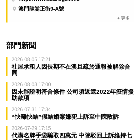
澳門龍嵩正街9-A號
+ 更多
部門新聞
2026-08-05 17:21
社屋承租人因長期不在澳且疏於通報被解除合
同
2026-08-03 17:00
因未能證明符合條件 公司須返還2022年疫情援
助款項
2026-07-31 17:34
“快離快結”假結婚案嫌犯上訴至中院敗訴
2026-07-29 17:15
代購名牌手袋騙取四萬元 中院駁回上訴維持七