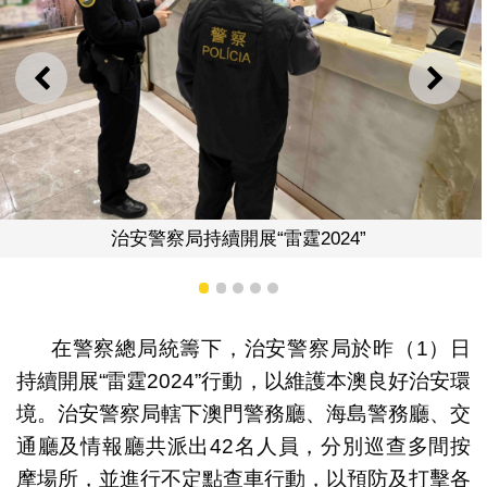
上一則
下一
持續開展“雷霆2024”
治安警察局
1
2
3
4
5
在警察總局統籌下，治安警察局於昨（1）日
持續開展“雷霆2024”行動，以維護本澳良好治安環
境。治安警察局轄下澳門警務廳、海島警務廳、交
通廳及情報廳共派出42名人員，分別巡查多間按
摩場所，並進行不定點查車行動，以預防及打擊各