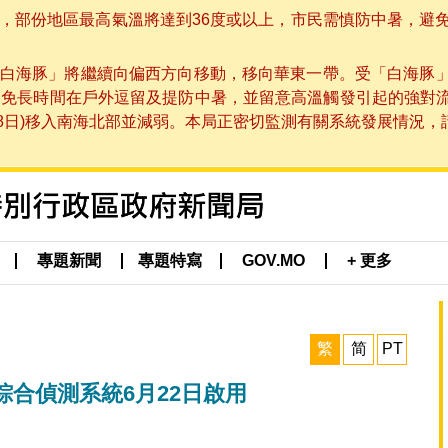
部份地區最高氣溫將達到36度或以上，市民需慎防中暑，避免在烈
白海豚」將繼續向偏西方向移動，移向華東一帶。受「白海豚
避免長時間在戶外逗留及提防中暑，並留意高溫觸發引起的強對
8日)移入南海北部並減弱。本局正密切監測有關系統發展情況，請市
專題新聞
專題特寫
GOV.MO
+ 更多
繁
简
PT
合偵測系統6月22日啟用