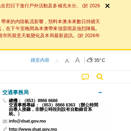
日下進行戶外活動及多補充水分。 (於 2026
」帶來的內陸氣流影響，預料本澳未來數日持續天
流，在下午至晚間為本澳帶來強雷雨及強烈陣風。
民留意天氣變化及本局最新資訊。(於 2026年
A
A
跳至內容
35°
C
A
交通事務局
總機：（853）8866 6666
交通事務專線：（853）8866 6363 （辦公時間
由專人接聽，非辦公時段則設有自動錄音系
統。）
info@dsat.gov.mo
http://www.dsat.gov.mo