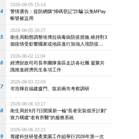
2026-08-05 15:14
4
警情通告：提防網購“掃碼登記”詐騙 以免MPay
帳號被盜用
2026-08-05 20:27
5
衛生局動態調整埃博拉病毒病防疫措施 維持對3
個疫情受影響國家或地區進行加強入境防疫措
施
2026-08-02 11:04
6
經濟財政司司長率團隊落區走訪各社團 凝聚共
識推進經濟民生各項工作
2026-08-03 22:03
7
岑浩輝在福建廈門、龍岩兩市考察調研
2026-08-06 10:17
8
衛生局於8月7日開展新一輪“長者安裝假牙計劃”
致力構建“老有所醫”的服務系統
2026-08-06 22:21
9
籌建科技研發產業園工作組舉行2026年第一次