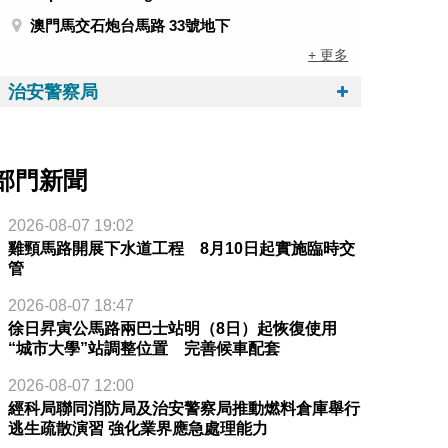
澳門馬交石炮台馬路 33號地下
+ 更多
治安警察局
部門新聞
2026-08-07 19:02
雞頸馬路開展下水道工程 8月10日起實施臨時交
管
2026-08-07 18:47
徐日昇寅公馬路兩巴士站明（8日）起恢復使用
“城市大學”站調整位置 完善候車配套
2026-08-07 12:00
經科局聯同消防局及治安警察局推動燃料倉庫舉行
逃生疏散演習 強化業界應急處理能力