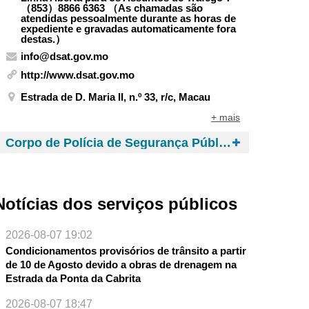
（853）8866 6363 （As chamadas são
atendidas pessoalmente durante as horas de
expediente e gravadas automaticamente fora
destas.）
info@dsat.gov.mo
http://www.dsat.gov.mo
Estrada de D. Maria II, n.º 33, r/c, Macau
+ mais
Corpo de Polícia de Segurança Pública
Notícias dos serviços públicos
2026-08-07 19:02
Condicionamentos provisórios de trânsito a partir
de 10 de Agosto devido a obras de drenagem na
Estrada da Ponta da Cabrita
2026-08-07 18:47