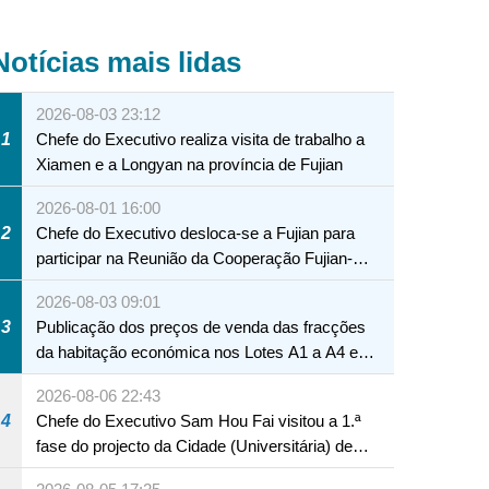
Notícias mais lidas
2026-08-03 23:12
1
Chefe do Executivo realiza visita de trabalho a
Xiamen e a Longyan na província de Fujian
2026-08-01 16:00
2
Chefe do Executivo desloca-se a Fujian para
participar na Reunião da Cooperação Fujian-
Macau
2026-08-03 09:01
3
Publicação dos preços de venda das fracções
da habitação económica nos Lotes A1 a A4 e
A12 da Zona A dos Novos Aterros
2026-08-06 22:43
4
Chefe do Executivo Sam Hou Fai visitou a 1.ª
fase do projecto da Cidade (Universitária) de
Educação Internacional de Macau e Hengqin