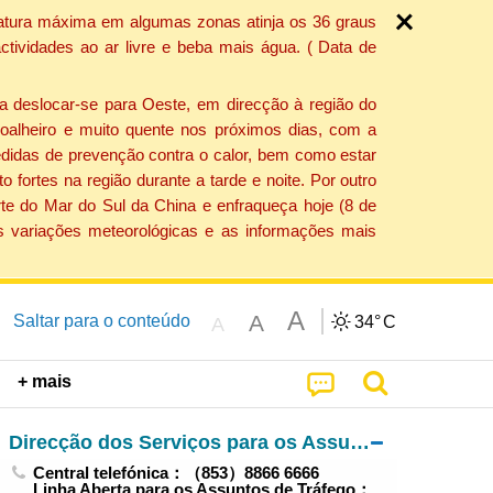
ratura máxima em algumas zonas atinja os 36 graus
tividades ao ar livre e beba mais água. ( Data de
a deslocar-se para Oeste, em direcção à região do
 soalheiro e muito quente nos próximos dias, com a
edidas de prevenção contra o calor, bem como estar
fortes na região durante a tarde e noite. Por outro
rte do Mar do Sul da China e enfraqueça hoje (8 de
s variações meteorológicas e as informações mais
A
A
Saltar para o conteúdo
34°
C
A
+ mais
Direcção dos Serviços para os Assuntos de Tráfego
Central telefónica：（853）8866 6666
Linha Aberta para os Assuntos de Tráfego：