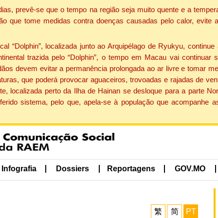
dias, prevê-se que o tempo na região seja muito quente e a tempe
ão que tome medidas contra doenças causadas pelo calor, evite ac
 “Dolphin”, localizada junto ao Arquipélago de Ryukyu, continue 
ntinental trazida pelo “Dolphin”, o tempo em Macau vai continuar
dãos devem evitar a permanência prolongada ao ar livre e tomar m
ras, que poderá provocar aguaceiros, trovoadas e rajadas de vento 
e, localizada perto da Ilha de Hainan se desloque para a parte No
ferido sistema, pelo que, apela-se à população que acompanhe a
Infografia
Dossiers
Reportagens
GOV.MO
繁
简
PT