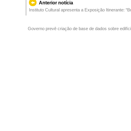
Anterior notícia
Instituto Cultural apresenta a Exposição Itinerante: 
Pública de Macau”
Governo prevê criação de base de dados sobre edifíci
em situação de “três faltas”