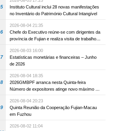
2026-08-05 17:25
5
Instituto Cultural inclui 28 novas manifestações
no Inventário do Património Cultural Intangível
2026-08-04 21:35
6
Chefe do Executivo reúne-se com dirigentes da
província de Fujian e realiza visita de trabalho
em Fuzhou
2026-08-03 16:00
7
Estatísticas monetárias e financeiras – Junho
de 2026
2026-08-04 18:35
8
2026GMBPF arranca nesta Quinta-feira
Número de expositores atinge novo máximo em
18 anos
2026-08-04 20:23
9
Quinta Reunião da Cooperação Fujian-Macau
em Fuzhou
2026-08-02 11:04