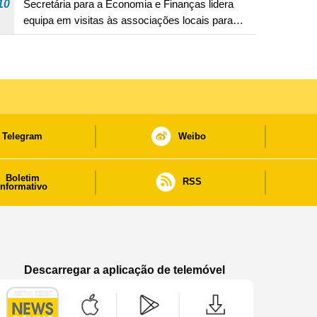
10
Secretária para a Economia e Finanças lidera
equipa em visitas às associações locais para
consolidar consensos e promover os trabalhos
nas áreas económica e social
Telegram
Weibo
Boletim
RSS
informativo
Descarregar a aplicação de telemóvel
Aplicação de telemóvel “Notícias do Governo
Aplicação de telemóvel “Notícia
Aplicação de telem