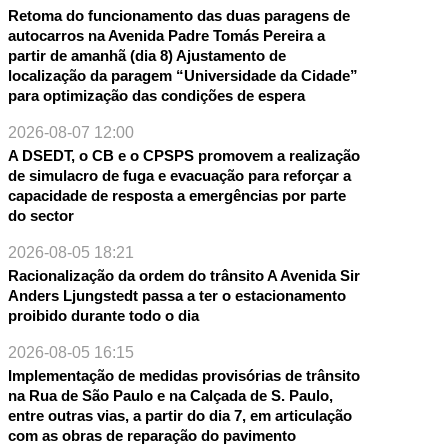
Retoma do funcionamento das duas paragens de
autocarros na Avenida Padre Tomás Pereira a
partir de amanhã (dia 8) Ajustamento de
localização da paragem “Universidade da Cidade”
para optimização das condições de espera
2026-08-07 12:00
A DSEDT, o CB e o CPSPS promovem a realização
de simulacro de fuga e evacuação para reforçar a
capacidade de resposta a emergências por parte
do sector
2026-08-05 18:21
Racionalização da ordem do trânsito A Avenida Sir
Anders Ljungstedt passa a ter o estacionamento
proibido durante todo o dia
2026-08-05 16:15
Implementação de medidas provisórias de trânsito
na Rua de São Paulo e na Calçada de S. Paulo,
entre outras vias, a partir do dia 7, em articulação
com as obras de reparação do pavimento