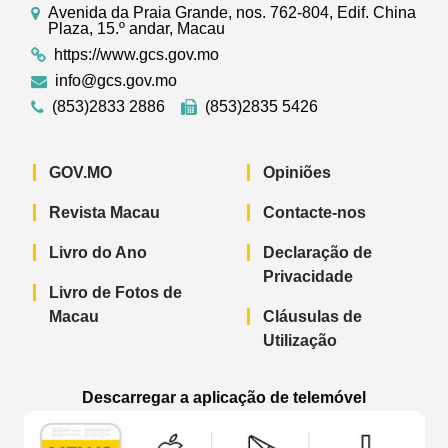
Avenida da Praia Grande, nos. 762-804, Edif. China
Plaza, 15.º andar, Macau
https://www.gcs.gov.mo
info@gcs.gov.mo
(853)2833 2886
(853)2835 5426
GOV.MO
Opiniões
Revista Macau
Contacte-nos
Livro do Ano
Declaração de
Privacidade
Livro de Fotos de
Macau
Cláusulas de
Utilização
Descarregar a aplicação de telemóvel
Aplicação de telemóvel “Notícias do G
Aplicação de telemóvel “
Aplicação 