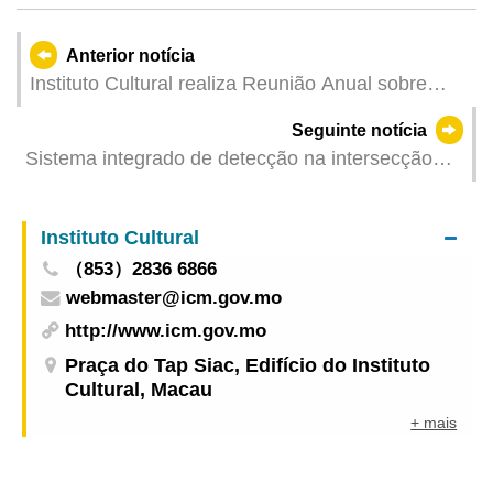
Anterior notícia
Instituto Cultural realiza Reunião Anual sobre
Resposta a Crises e Desastres Naturais
Seguinte notícia
Sistema integrado de detecção na intersecção
entre a Estrada do Istmo e a Avenida da
Prosperidade entra em funcionamento a partir de
Instituto Cultural
22 de Junho
（853）2836 6866
webmaster@icm.gov.mo
http://www.icm.gov.mo
Praça do Tap Siac, Edifício do Instituto
Cultural, Macau
+ mais