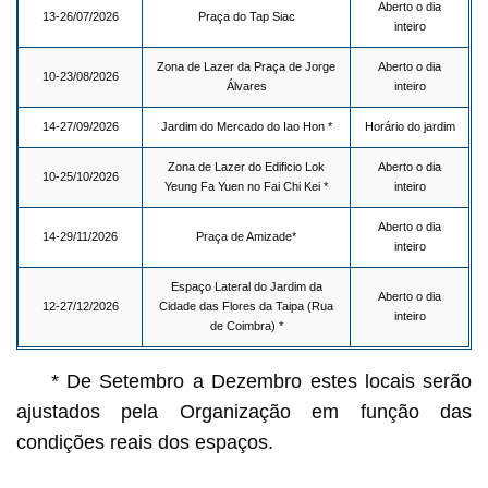
Aberto o dia
13-26/07/2026
Praça do Tap Siac
inteiro
Zona de Lazer da Praça de Jorge
Aberto o dia
10-23/08/2026
Álvares
inteiro
14-27/09/2026
Jardim do Mercado do Iao Hon *
Horário do jardim
Zona de Lazer do Edificio Lok
Aberto o dia
10-25/10/2026
Yeung Fa Yuen no Fai Chi Kei *
inteiro
Aberto o dia
14-29/11/2026
Praça de Amizade*
inteiro
Espaço Lateral do Jardim da
Aberto o dia
12-27/12/2026
Cidade das Flores da Taipa (Rua
inteiro
de Coimbra) *
* De Setembro a Dezembro estes locais serão
ajustados pela Organização em função das
condições reais dos espaços.