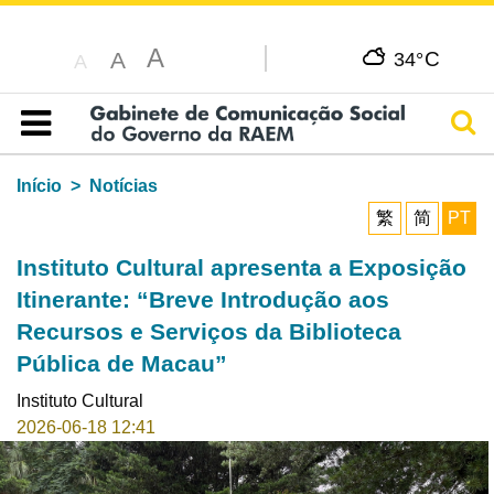
A
C
A
34°
A
Pesq
Índice
Início
Notícias
繁
简
PT
Instituto Cultural apresenta a Exposição
Itinerante: “Breve Introdução aos
Recursos e Serviços da Biblioteca
Pública de Macau”
Instituto Cultural
2026-06-18 12:41