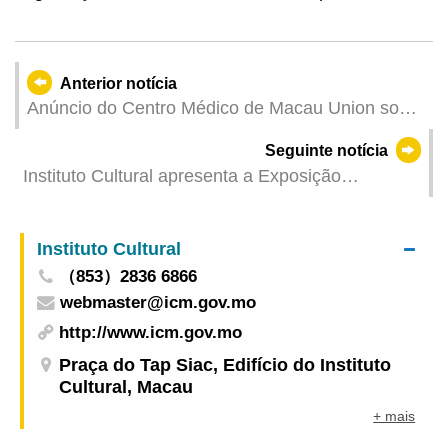
Anterior notícia
Anúncio do Centro Médico de Macau Union sobre
a programação da prestação de serviços médicos
Seguinte notícia
no Festival de Tung Ng (Barco Dragão)
Instituto Cultural apresenta a Exposição
Itinerante: “Breve Introdução aos Recursos e
Serviços da Biblioteca Pública de Macau”
Instituto Cultural
（853）2836 6866
webmaster@icm.gov.mo
http://www.icm.gov.mo
Praça do Tap Siac, Edifício do Instituto
Cultural, Macau
+ mais