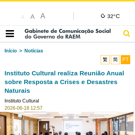
A
C
A
32°
A
Pesq
Índice
Início
Notícias
繁
简
PT
Instituto Cultural realiza Reunião Anual
sobre Resposta a Crises e Desastres
Naturais
Instituto Cultural
2026-06-18 12:57