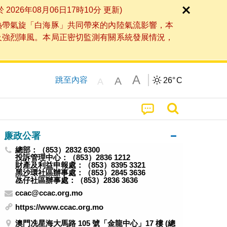
6年08月06日17時10分 更新)
熱帶氣旋「白海豚」共同帶來的內陸氣流影響，本
及強烈陣風。本局正密切監測有關系統發展情況，
A
A
跳至內容
26°
C
A
廉政公署
總部：（853）2832 6300
投訴管理中心：（853）2836 1212
財產及利益申報處：（853）8395 3321
黑沙環社區辦事處：（853）2845 3636
氹仔社區辦事處：（853）2836 3636
ccac@ccac.org.mo
https://www.ccac.org.mo
澳門冼星海大馬路 105 號「金龍中心」17 樓 (總