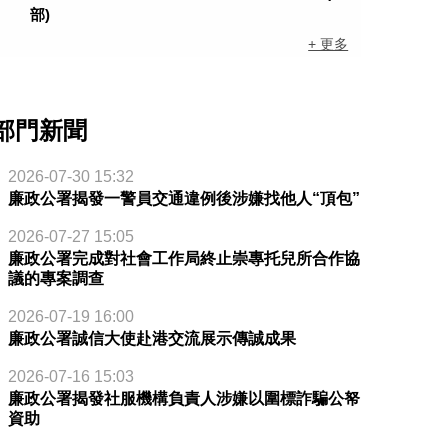
部)
+ 更多
部門新聞
2026-07-30 15:32
廉政公署揭發一警員交通違例後涉嫌找他人“頂包”
2026-07-27 15:05
廉政公署完成對社會工作局終止崇專托兒所合作協
議的專案調查
2026-07-19 16:00
廉政公署誠信大使赴港交流展示傳誠成果
2026-07-16 15:03
廉政公署揭發社服機構負責人涉嫌以圍標詐騙公帑
資助