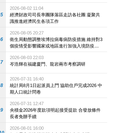
2026-08-02 11:04
5
經濟財政司司長率團隊落區走訪各社團 凝聚共
識推進經濟民生各項工作
2026-08-05 20:27
6
衛生局動態調整埃博拉病毒病防疫措施 維持對3
個疫情受影響國家或地區進行加強入境防疫措
施
2026-08-03 22:03
7
岑浩輝在福建廈門、龍岩兩市考察調研
2026-07-31 16:40
8
統計局8月1日起派員上門 協助住戶完成2026 中
期人口統計問卷
2026-07-31 12:47
9
央積金2026年度款項明起接受提款 合發放條件
長者免辦手續
2026-08-01 16:00
10