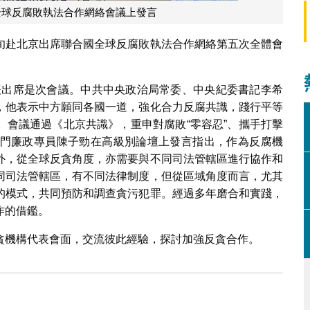
全球反腐敗執法合作網絡會議上發言
旬赴北京出席聯合國全球反腐敗執法合作網絡第五次全體會
代表出席是次會議。中共中央政治局常委、中央紀委書記李希
，他表示中方願同各國一道，強化合力反腐共識，踐行平等
。會議通過《北京共識》，重申對腐敗“零容忍”、攜手打擊
門廉政專員陳子勁在高級別論壇上發言指出，作為反腐機
外，從全球反貪角度，亦需要與不同司法管轄區進行協作和
同司法管轄區，有不同法律制度，但從區域角度而言，尤其
的模式，共同預防和調查貪污犯罪。經過多年磨合和實踐，
作的借鑑。
貪機構代表會面，交流彼此經驗，探討加強反貪合作。