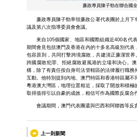
廉政專員陳子勁在聯合國
廉政專員陳子勁率領廉政公署代表團於上月下
議及第八次指導委員會會議。
來自105個國家、地區和國際組織近400名
期間會見包括澳門及香港在內的十多名高級別代表
包容原則，共同打擊跨境腐敗，共建清正廉潔世界
跨國腐敗犯罪、拒絕腐敗避風港的立場和決心。澳
構，除了有責任按自身司法管轄區的法律履行職務
互動。他特別提到內地、澳門特區和香港特區屬不
粵港澳大灣區，地理位置相近，採取了開放和積極
取得值得引以自豪的成效，相信可作為國際反腐合
會議期間，澳門代表團還與巴西和阿聯酋等反
上一則新聞