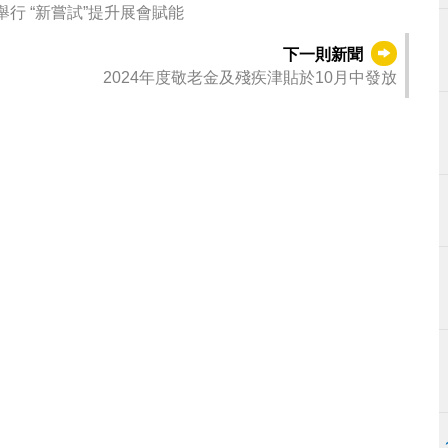
【同賀雙慶】第29屆MIF及2024MFE於10月16日舉行 “新嘗試”提升展會賦能
下一則新聞
2024年度敬老金及殘疾津貼於10月中發放