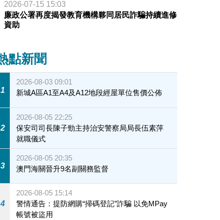
2026-07-15 15:03
廉政公署再度揭發教育機構夥同居民詐騙持續進修
資助
熱點新聞
2026-08-03 09:01
1
新城A區A1至A4及A12地段經屋單位售價公佈
2026-08-05 22:25
2
保安司司長陳子勁主持治安警察局局長伍素萍
就職儀式
2026-08-05 20:35
3
澳門海關晉升9名副關務監督
2026-08-05 15:14
4
警情通告：提防網購“掃碼登記”詐騙 以免MPay
帳號被盜用