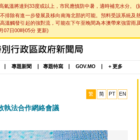
將達到33度或以上，市民應慎防中暑，適時補充水分。 (於 202
不排除有進一步發展及移向南海北部的可能。預料受該系統及
高溫觸發引起的強對流，可能在下午至晚間為本澳帶來強雷雨
07日00時05分 更新)
專題新聞
專題特寫
GOV.MO
+ 更多
繁
简
PT
EN
敗執法合作網絡會議