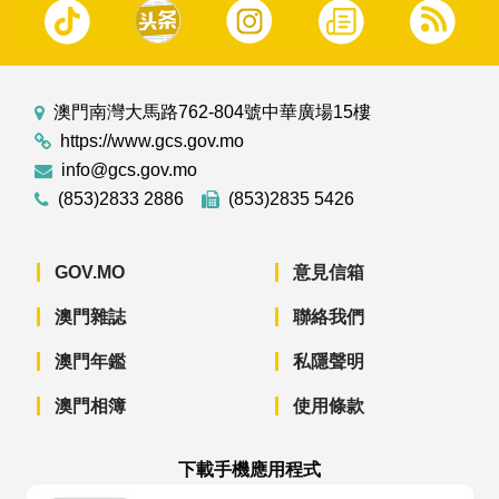
澳門南灣大馬路762-804號中華廣場15樓
https://www.gcs.gov.mo
info@gcs.gov.mo
(853)2833 2886
(853)2835 5426
GOV.MO
意見信箱
澳門雜誌
聯絡我們
澳門年鑑
私隱聲明
澳門相簿
使用條款
下載手機應用程式
澳門政府新聞 APP - App Store 下載
澳門政府新聞 APP - Googl
澳門政府新聞 