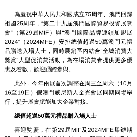
1
2
3
4
5
為慶祝中華人民共和國成立75周年、澳門回歸
祖國25周年，“第二十九屆澳門國際貿易投資展覽
會”（第29屆MIF）與“澳門國際品牌連鎖加盟展
2024”（2024MFE）安排總值超過50萬澳門元禮
品贈送入場人士，同時展銷區內結合“全城消費大
獎賞”大型促消費活動，為在場消費者提供更多優
惠及着數，歡迎踴躍參與。
此外，今年兩展首次調整在周三至周六（10月
16至19日）假澳門威尼斯人金光會展同期同場舉
行，提升展會賦能加大企業對接。
總值超過
50
萬元禮品贈入場人士
喜迎雙慶，在第29屆MIF及2024MFE舉辦期