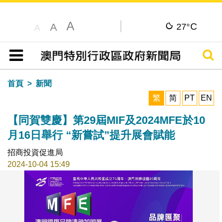
A
C
A
27°
A
搜尋
目錄
首頁
新聞
繁
简
PT
EN
【同賀雙慶】第29屆MIF及2024MFE於10
月16日舉行 “新嘗試”提升展會賦能
招商投資促進局
2024-10-04 15:49