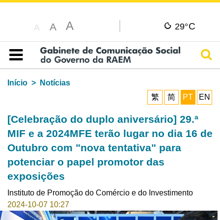
A
C
A
29°
A
Pesq
Índice
Início
Notícias
繁
简
PT
EN
[Celebração do duplo aniversário] 29.ª
MIF e a 2024MFE terão lugar no dia 16 de
Outubro com "nova tentativa" para
potenciar o papel promotor das
exposições
Instituto de Promoção do Comércio e do Investimento
2024-10-07 10:27