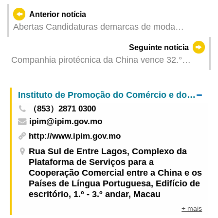
Anterior notícia
Abertas Candidaturas demarcas de moda
originais a “Loja Pop-up de Moda de Macau”
Seguinte notícia
Companhia pirotécnica da China vence 32.°
Concurso Internacional de Fogo-de-Artifício de
Macau decorrido com sucesso em celebração do
Instituto de Promoção do Comércio e do Investimento
“duplo aniversário”
（853）2871 0300
ipim@ipim.gov.mo
http://www.ipim.gov.mo
Rua Sul de Entre Lagos, Complexo da
Plataforma de Serviços para a
Cooperação Comercial entre a China e os
Países de Língua Portuguesa, Edifício de
escritório, 1.º - 3.º andar, Macau
+ mais