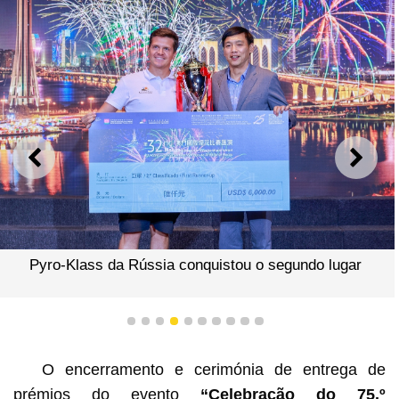
ANTERIOR
SEGU
Pyro-Klass da Rússia conquistou o segundo lugar
1
2
3
4
5
6
7
8
9
10
O encerramento e cerimónia de entrega de
prémios do evento
“Celebração do 75.º