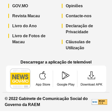
GOV.MO
Opiniões
Revista Macau
Contacte-nos
Livro do Ano
Declaração de
Privacidade
Livro de Fotos de
Macau
Cláusulas de
Utilização
Descarregar a aplicação de telemóvel
Aplicação de telemóvel “Notícias do G
Aplicação de telemóvel “
Aplicação 
© 2022 Gabinete de Comunicação Social do
Governo da RAEM