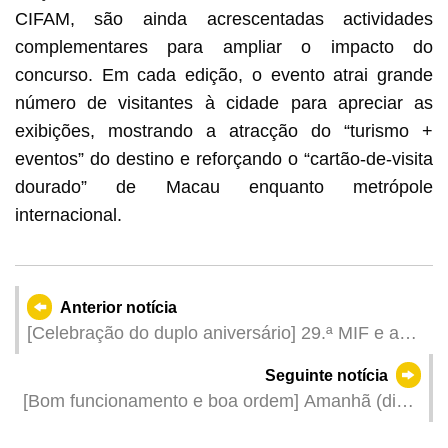
CIFAM, são ainda acrescentadas actividades
complementares para ampliar o impacto do
concurso. Em cada edição, o evento atrai grande
número de visitantes à cidade para apreciar as
exibições, mostrando a atracção do “turismo +
eventos” do destino e reforçando o “cartão-de-visita
dourado” de Macau enquanto metrópole
internacional.
Anterior notícia
[Celebração do duplo aniversário] 29.ª MIF e a
2024MFE terão lugar no dia 16 de Outubro com
Seguinte notícia
"nova tentativa" para potenciar o papel promotor
[Bom funcionamento e boa ordem] Amanhã (dia
das exposições
7) é o último dia do funcionamento da “Zona