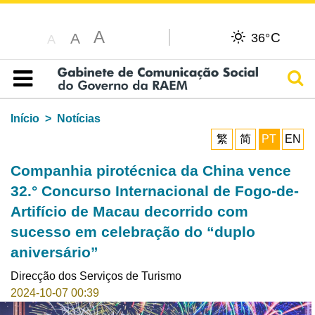
A
C
A
36°
A
Pesq
Índice
Início
Notícias
繁
简
PT
EN
Companhia pirotécnica da China vence
32.° Concurso Internacional de Fogo-de-
Artifício de Macau decorrido com
sucesso em celebração do “duplo
aniversário”
Direcção dos Serviços de Turismo
2024-10-07 00:39