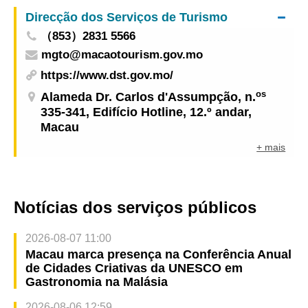
pedonal temporária instalada no bairro antigo da
Direcção dos Serviços de Turismo
Taipa”
（853）2831 5566
mgto@macaotourism.gov.mo
https://www.dst.gov.mo/
os
Alameda Dr. Carlos d'Assumpção, n.
335-341, Edifício Hotline, 12.º andar,
Macau
+ mais
Notícias dos serviços públicos
2026-08-07 11:00
Macau marca presença na Conferência Anual
de Cidades Criativas da UNESCO em
Gastronomia na Malásia
2026-08-06 12:59