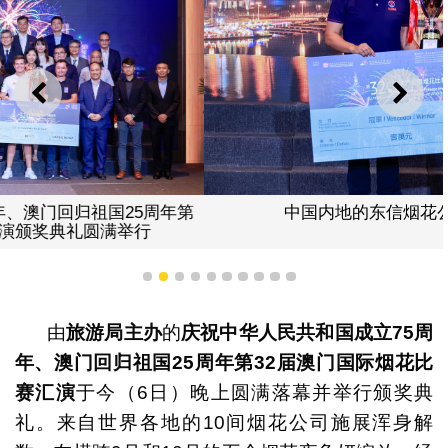
上一则
下一
中国内地的东信烟花公司获颁冠军奖项
1
2
3
4
5
6
7
8
9
10
由
旅游局主办
的
庆祝中华人民共和国成立75周
年、澳门回归祖国25周年第32届澳门国际烟花比
赛汇演
于今（6日）晚上圆满落幕并举行颁奖典
礼。来自世界各地的10间烟花公司施展浑身解