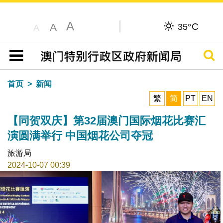
A
C
A
35°
A
搜寻
目录
首页
新闻
繁
简
PT
EN
【同贺双庆】第32届澳门国际烟花比赛汇
演圆满举行 中国烟花公司夺冠
旅游局
2024-10-07 00:39