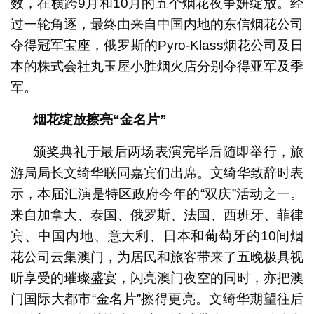
数，在横跨9月和10月的五个烟花夜争妍绽放。
经
过一轮角逐，最终由来自中国内地的东信烟花公司
夺得冠军宝座，俄罗斯的Pyro-Klass烟花公司及日
本的株式会社丸玉屋小胜烟火店分别夺得亚军及季
军。
烟花绽放擦亮“金名片”
颁奖典礼于最后两场表演完毕后随即举行，旅
游局局长文绮华联同嘉宾们出席。文绮华致辞时表
示，本届汇演是特区政府今年的“双庆”活动之一。
来自加拿大、泰国、俄罗斯、法国、西班牙、菲律
宾、中国内地、意大利、日本和葡萄牙的10间烟
花公司云集澳门，为居民和旅客带来了五晚极具视
听享受的璀璨盛宴，闪亮澳门夜空的同时，亦把澳
门国际大都市“金名片”擦得更亮。
文绮华期望往后