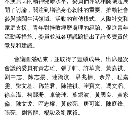
本澳居民的精神健康水平。委員們亦就相關議題展
開了討論，關注到增強身心韌性的重要、推動社會
參與擴闊生活領域、活動的宣傳模式、人際社交和
家庭支援、青年對挫敗經歷處理的經驗、促進青年
流動等措施，委員並就各項議題提出了許多寶貴的
意見和建議。
會議圓滿結束，並取得了豐碩成果。出席是次
會議的委員有黃志雄、張子軒、許華寶、黃嘉祺、
劉中志、陳志揚、連漪汶、潘兆楠、余昇、程嘉
雯、鄧文基、鄧芷君、陳禮祺、崔寶文、馮文滔、
徐幸潔、柯麗珊、卓箭球、葉鑑波、黃國良、黃家
倫、陳文戈、區志權、黃啟亮、唐可嵐、陳庭鋒、
張亮、劉智龍、楊駿及劉家裕。