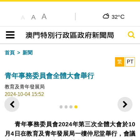
A
C
A
32°
A
搜尋
目錄
首頁
新聞
繁
PT
青年事務委員會全體大會舉行
教育及青年發展局
2024-10-04 15:52
上一則
下一
1
2
3
4
青年事務委員會
2024
年第
三
次
全體大會於
10
月
4
日在教育及青年發展局一樓仲尼堂
舉行
，會議