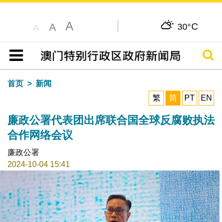
A
C
A
30°
A
搜寻
目录
首页
新闻
繁
简
PT
EN
廉政公署代表团出席联合国全球反腐败执法
合作网络会议
廉政公署
2024-10-04 15:41