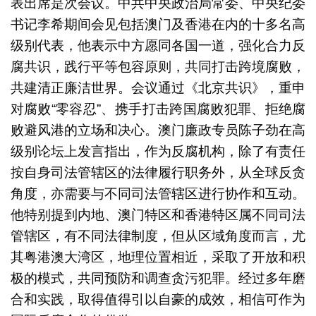
表出席是次会议。中共中央政治局常委、中央纪委
书记李希期间会见包括澳门及香港在内的十多名高
级别代表，他表示中方愿同各国一道，强化合力反
腐共识，践行平等包容原则，共同打击跨境腐败，
共建清正廉洁世界。会议通过《北京共识》，重申
对腐败“零容忍”、携手打击跨国腐败犯罪、拒绝腐
败避风港的立场和决心。澳门廉政专员陈子劲在高
级别论坛上发言指出，作为反腐机构，除了有责任
按自身司法管辖区的法律履行职务外，从全球反贪
角度，亦需要与不同司法管辖区进行协作和互动。
他特别提到内地、澳门特区和香港特区属不同司法
管辖区，有不同法律制度，但从区域角度而言，尤
其粤港澳大湾区，地理位置相近，采取了开放和积
极的模式，共同预防和调查贪污犯罪。经过多年磨
合和实践，取得值得引以自豪的成效，相信可作为