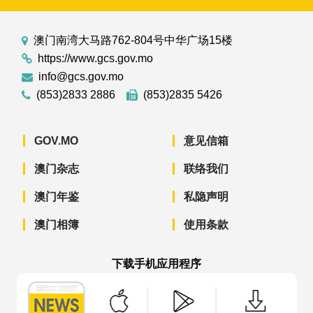
澳门南湾大马路762-804号中华广场15楼
https://www.gcs.gov.mo
info@gcs.gov.mo
(853)2833 2886
(853)2835 5426
GOV.MO
意见信箱
澳门杂志
联络我们
澳门年鉴
私隐声明
澳门相簿
使用条款
下载手机应用程序
澳门政府新闻 APP - App Store 下载
澳门政府新闻 APP - Googl
澳门政府新闻 