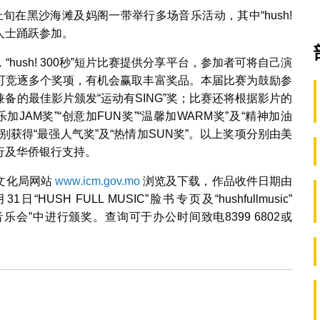
月上旬在黑沙海滩及妈阁一带举行多场音乐活动，其中“hush!
人士踊跃参加。
ush! 300秒”短片比赛提供分享平台，参加者可将自己演
可竞逐多个奖项，有机会赢取丰富奖品。本届比赛为鼓励参
备的最佳影片颁发“运动有SING”奖；比赛还将根据影片的
AM奖”“创意加FUN奖”“温馨加WARM奖”及“精神加油
获得“最强人气奖”及“热情加SUN奖”。以上奖项分别由美
行及华侨银行支持。
于文化局网站
www.icm.gov.mo
浏览及下载，作品收件日期由
SH FULL MUSIC”脸书专页及“hushfullmusic”
 沙滩音乐会”中进行颁奖。查询可于办公时间致电8399 6802或