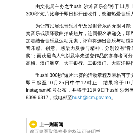
由文化局主办之“hush! 沙滩音乐会”将于11
300秒”短片比赛于即日起开始收件，欢迎热爱音乐
为让市民展现音乐才华及发掘音乐的无限可能，“h
奏音乐或演绎歌曲拍成短片，连同报名表递交，即
加者结合音乐及运动元素，评审将选出音乐与动感兼
音乐感、创意、感染力及参与精神，分别设有“音乐加J
奖”；而获最高人气以及率先递交作品的参赛者可分别
高梅、澳门航空、大丰银行、工银澳门、大西洋银
“hush! 300秒”短片比赛的活动章程及表格可
即日起至10月25日中午12时止，结果将于10月31日“HU
Instagram帐号公布，并将于11月9日“hush!
8399 6817，或电邮至
hush@icm.gov.mo
。
上一则新闻
逾百兽医取得专业资格认可证明书