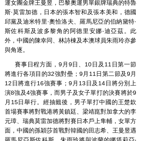
運女團金牌王曼昱，巴黎奧運男單銀牌瑞典的特魯
斯·莫雷加德，日本的張本智和及張本美和，德國
邱黨及迪米特里·奧恰洛夫、羅馬尼亞的伯納黛特·
斯佐科斯及波多黎角的阿德里安娜‧迪亞茲。此
外，中國的陳幸同、林詩棟及本澳球員朱雨玲亦參
與角逐。
賽事日程方面，9月9日、10日及11日第一節
將進行各項目的32強對壘；9月11日第二節及9月
12日將進行16強賽事；9月13日及14日將分別上
演8強及4強賽事，而男子及女子單打的決賽將於9
月15日舉行。經抽籤後，男子單打中國的王楚欽
首場賽事將對戰港將黃鎮廷、梁靖崑對加拿大的李
元璋、瑞典莫雷加德將對賽日本戶上隼輔，女單方
面，中國的孫穎莎首戰對韓國的田志希、王曼昱遇
羅馬尼亞斯佐科斯、朱雨玲將與波蘭的娜塔莉亞‧