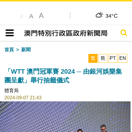
A
C
A
34°
A
搜尋
目錄
首頁
新聞
繁
简
PT
EN
「WTT 澳門冠軍賽 2024 ─ 由銀河娛樂集
團呈獻」舉行抽籤儀式
體育局
2024-09-07 21:43