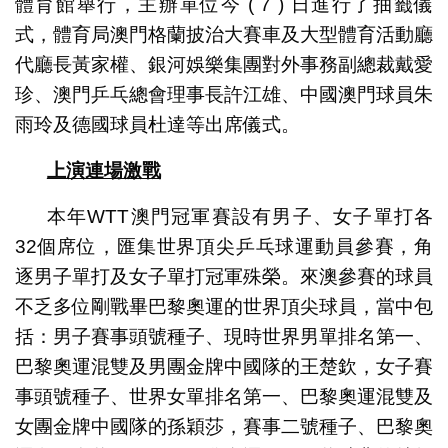
體育館舉行，主辦單位今 ( 7 ) 日進行了抽籤儀
式，體育局澳門格蘭披治大賽車及大型體育活動廳
代廳長黃家權、銀河娛樂集團對外事務副總裁戴愛
珍、澳門乒乓總會理事長許江雄、中國澳門球員朱
雨玲及德國球員杜達等出席儀式。
上演連場激戰
本年WTT澳門冠軍賽設有男子、女子單打各
32個席位，匯集世界頂尖乒乓球運動員參賽，角
逐男子單打及女子單打冠軍殊榮。來澳參賽的球員
不乏多位剛戰畢巴黎奧運的世界頂尖球員，當中包
括：男子賽事頭號種子、現時世界男單排名第一、
巴黎奧運混雙及男團金牌中國隊的王楚欽，女子賽
事頭號種子、世界女單排名第一、巴黎奧運混雙及
女團金牌中國隊的孫穎莎，賽事二號種子、巴黎奧