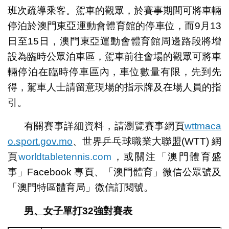
班次疏導乘客。駕車的觀眾，於賽事期間可將車輛
停泊於澳門東亞運動會體育館的停車位，而9月13
日至15日，澳門東亞運動會體育館周邊路段將增
設為臨時公眾泊車區，駕車前往會場的觀眾可將車
輛停泊在臨時停車區內，車位數量有限，先到先
得，駕車人士請留意現場的指示牌及在場人員的指
引。
有關賽事詳細資料，請瀏覽賽事網頁
wttmaca
o.sport.gov.mo
、世界乒乓球職業大聯盟(WTT) 網
頁
worldtabletennis.com
，或關注「澳門體育盛
事」Facebook 專頁、「澳門體育」微信公眾號及
「澳門特區體育局」微信訂閱號。
男、女子單打
32
強對賽表