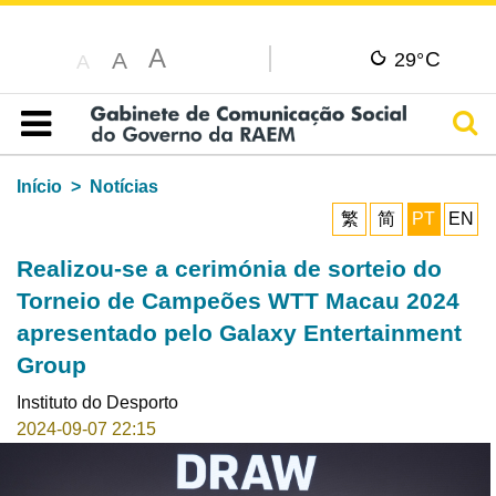
A
C
A
29°
A
Pesq
Índice
Início
Notícias
繁
简
PT
EN
Realizou-se a cerimónia de sorteio do
Torneio de Campeões WTT Macau 2024
apresentado pelo Galaxy Entertainment
Group
Instituto do Desporto
2024-09-07 22:15