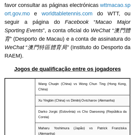
favor consultar as páginas electrónicas
wttmacao.sp
ort.gov.mo
e
worldtabletennis.com
do WTT, ou
seguir a página do
Facebook
“
Macao Major
Sporting Events
”, a conta oficial do
WeChat
“
澳門體
育
” (Desporto de Macau) e a conta de assinatura do
WeChat
“
澳門特區體育局
” (Instituto do Desporto da
RAEM).
Jogos de qualificação entre os jogadores
Wang Chuqin (China) vs Wong Chun Ting (Hong Kong,
China)
Xu Yingbin (China) vs Dimitrij Ovtcharov (Alemanha)
Darko Jorgic (Eslovénia) vs Cho Daeseong (República da
Coreia)
Maharu Yoshimura (Japão) vs Patrick Franziska
(Alemanha)