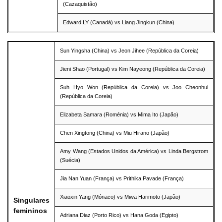
(Cazaquistão)
Edward LY (Canadá) vs Liang Jingkun (China)
Sun Yingsha (China) vs Jeon Jihee (República da Coreia)
Jieni Shao (Portugal) vs Kim Nayeong (República da Coreia)
Suh Hyo Won (República da Coreia) vs Joo Cheonhui
(República da Coreia)
Elizabeta Samara (Roménia) vs Mima Ito (Japão)
Chen Xingtong (China) vs Miu Hirano (Japão)
Amy Wang (Estados Unidos da América) vs Linda Bergstrom
(Suécia)
Jia Nan Yuan (França) vs Prithika Pavade (França)
Xiaoxin Yang (Mónaco) vs Miwa Harimoto (Japão)
Singulares
femininos
Adriana Diaz (Porto Rico) vs Hana Goda (Egipto)