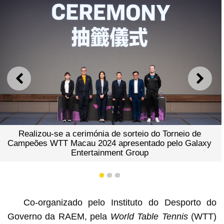
ANTERIOR
SEGU
Realizou-se a cerimónia de sorteio do Torneio de
Campeões WTT Macau 2024 apresentado pelo Galaxy
Entertainment Group
1
2
3
Co-organizado pelo Instituto do Desporto do
Governo da RAEM, pela
World Table Tennis
(WTT)