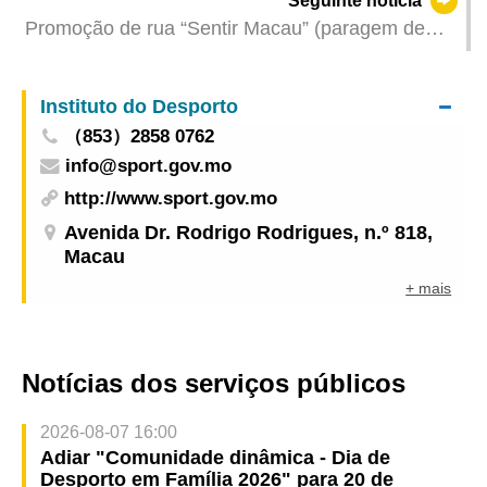
Seguinte notícia
Ilha de Hengqin)
Promoção de rua “Sentir Macau” (paragem de
Harbin) apresenta variedade de “turismo +” para
explorar mercado de “vistos individuais”
Instituto do Desporto
（853）2858 0762
info@sport.gov.mo
http://www.sport.gov.mo
Avenida Dr. Rodrigo Rodrigues, n.º 818,
Macau
+ mais
Notícias dos serviços públicos
2026-08-07 16:00
Adiar "Comunidade dinâmica - Dia de
Desporto em Família 2026" para 20 de