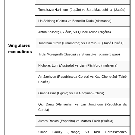
Tomokazu Harimoto (Japão) vs Sora Matsushima (Japão)
Lin Shidong (China) vs Benedikt Duda (Alemanha)
Anton Kallberg (Suécia) vs Quadri Aruna (Nigéria)
Jonathan Groth (Dinamarca) vs Lin Yun-Ju (Taipé Chinês)
Singulares
masculinos
Truls Möregårdh (Suécia) vs Shunsuke Togami (Japão)
Nicholas Lum (Austrália) vs Liam Pitchford (Inglaterra)
An Jaehyun (República da Coreia) vs Kao Cheng-Jui (Taipé
Chinês)
Omar Assar (Egipto) vs Lin Gaoyuan (China)
Qiu Dang (Alemanha) vs Lim Jonghoon (República da
Coreia)
Alvaro Robles (Espanha) vs Mattias Falck (Suécia)
Simon Gauzy (França) vs Kirill Gerassimenko