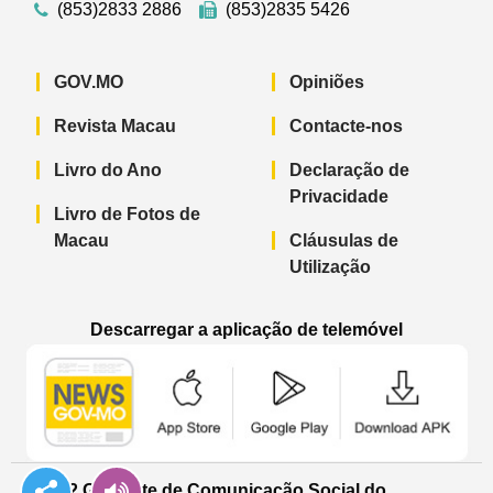
(853)2833 2886
(853)2835 5426
GOV.MO
Opiniões
Revista Macau
Contacte-nos
Livro do Ano
Declaração de
Privacidade
Livro de Fotos de
Macau
Cláusulas de
Utilização
Descarregar a aplicação de telemóvel
Aplicação de telemóvel “Notícias do G
Aplicação de telemóvel “
Aplicação 
© 2022 Gabinete de Comunicação Social do