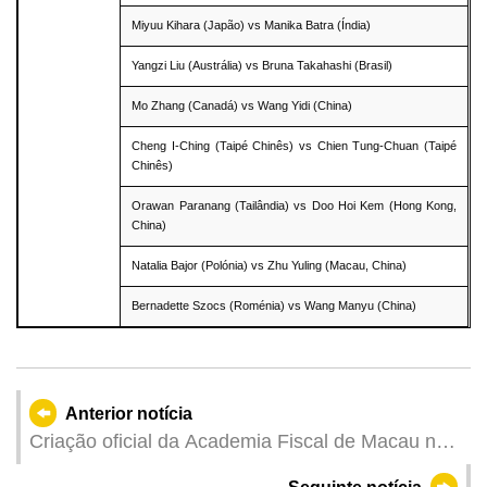
Miyuu Kihara (Japão) vs Manika Batra (Índia)
Yangzi Liu (Austrália) vs Bruna Takahashi (Brasil)
Mo Zhang (Canadá) vs Wang Yidi (China)
Cheng I-Ching (Taipé Chinês) vs Chien Tung-Chuan (Taipé
Chinês)
Orawan Paranang (Tailândia) vs Doo Hoi Kem (Hong Kong,
China)
Natalia Bajor (Polónia) vs Zhu Yuling (Macau, China)
Bernadette Szocs (Roménia) vs Wang Manyu (China)
Anterior notícia
Criação oficial da Academia Fiscal de Macau no
Quadro da Iniciativa “Faixa e Rota” (Campus na