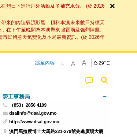
日下進行戶外活動及多補充水分。 (於 2026
」帶來的內陸氣流影響，預料本澳未來數日持續天
流，在下午至晚間為本澳帶來強雷雨及強烈陣風。
民留意天氣變化及本局最新資訊。(於 2026年
A
A
跳至內容
29°
C
A
勞工事務局
（853）2856 4109
dsalinfo@dsal.gov.mo
http://www.dsal.gov.mo
澳門馬揸度博士大馬路221-279號先進廣場大廈