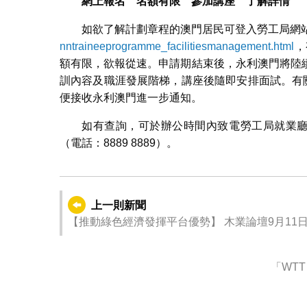
網上報名
名額有限
參加講座 了解詳情
如欲了解計劃章程的澳門居民可登入勞工局網
nntraineeprogramme_facilitiesmanagement.html
，
額有限，欲報從速。申請期結束後，永利澳門將陸
訓內容及職涯發展階梯，講座後隨即安排面試。有
便接收永利澳門進一步通知。
如有查詢，可於辦公時間內致電勞工局就業廳關
（電話：8889 8889）。
上一則新聞
【推動綠色經濟發揮平台優勢】 木業論壇9月11
「WTT