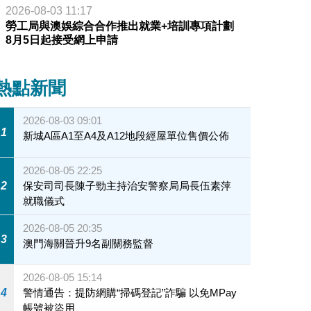
2026-08-03 11:17
勞工局與澳娛綜合合作推出就業+培訓專項計劃
8月5日起接受網上申請
熱點新聞
2026-08-03 09:01
1
新城A區A1至A4及A12地段經屋單位售價公佈
2026-08-05 22:25
2
保安司司長陳子勁主持治安警察局局長伍素萍
就職儀式
2026-08-05 20:35
3
澳門海關晉升9名副關務監督
2026-08-05 15:14
4
警情通告：提防網購“掃碼登記”詐騙 以免MPay
帳號被盜用