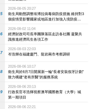
2026-08-05 20:27
5
衛生局動態調整埃博拉病毒病防疫措施 維持對3
個疫情受影響國家或地區進行加強入境防疫措
施
2026-08-02 11:04
6
經濟財政司司長率團隊落區走訪各社團 凝聚共
識推進經濟民生各項工作
2026-08-03 22:03
7
岑浩輝在福建廈門、龍岩兩市考察調研
2026-08-06 10:17
8
衛生局於8月7日開展新一輪“長者安裝假牙計劃”
致力構建“老有所醫”的服務系統
2026-08-06 20:13
9
行政長官岑浩輝視察澳琴國際教育（大學）城
第一期項目
2026-08-06 22:21