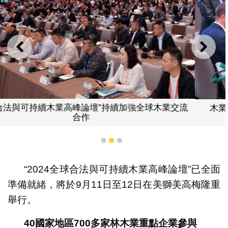
上一則
下一
流
木業論壇期間進行商務對接有助促進國際間合作商機
1
2
3
“2024全球合法與可持續木業高峰論壇”已全面
準備就緒，將於9月11日至12日在美獅美高梅隆重
舉行。
40
國家地區
700
多家林木業重點企業參與