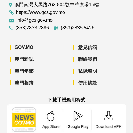
澳門南灣大馬路762-804號中華廣場15樓
https://www.gcs.gov.mo
info@gcs.gov.mo
(853)2833 2886
(853)2835 5426
GOV.MO
意見信箱
澳門雜誌
聯絡我們
澳門年鑑
私隱聲明
澳門相簿
使用條款
下載手機應用程式
澳門政府新聞 APP - App Store 下載
澳門政府新聞 APP - Googl
澳門政府新聞 