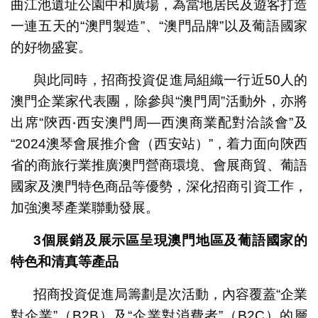
曲江池遺址公園中和廣場，為當地居民及遊客打造
一連五天的“澳門製造”、“澳門品牌”以及葡語國家
的好物盛宴。
與此同時，招商投資促進局組織一行近50人的
澳門企業家代表團，除參與“澳門周”活動外，亦將
出席“陝西‧西安澳門周—西澳商業配對洽談會”及
“2024澳琴會展推介會（西安站）”，着力面向陝西
省的商旅行業推廣澳門營商環境、會展商貿、葡語
國家及澳門特色商品等優勢，深化招商引資工作，
加強澳琴產業聯動發展。
3
個展銷及展示區呈現
澳門地區及葡語國家
的
特色和清真等產品
招商投資促進局籌劃是次活動，內容覆蓋“企業
對企業”（B2B）及“企業對消費者”（B2C）的層