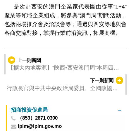
是次赴西安的澳門企業家代表團由從事“1+4”
產業等領域企業組成，將參與“澳門周”期間活動，
包括兩場推介會及洽談會等，通過與西安等地與會
客商交流對接，掌握行業前沿資訊，拓展商機。
上一則新聞
【擴大內地客源】“陝西•西安澳門周”本周四開
幕 美食推廣明（20日）率先推出
下一則新聞
行政長官與中共中央政治局委員、全國政協副
主席、中央統戰部部長石泰峰會面
招商投資促進局
（853）2871 0300
ipim@ipim.gov.mo