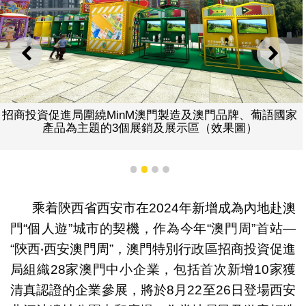
上一則
下一
招商投資促進局圍繞MinM澳門製造及澳門品牌、葡語國家
產品為主題的3個展銷及展示區（效果圖）
1
2
3
4
乘着陝西省西安市在2024年新增成為內地赴澳
門“個人遊”城市的契機，作為今年“澳門周”首站—
“陝西‧西安澳門周”，澳門特別行政區招商投資促進
局組織28家澳門中小企業，包括首次新增10家獲
清真認證的企業參展，將於8月22至26日登場西安