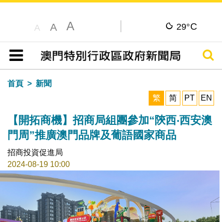
A
C
A
29°
A
搜尋
目錄
首頁
新聞
繁
简
PT
EN
【開拓商機】招商局組團參加“陝西‧西安澳
門周”推廣澳門品牌及葡語國家商品
招商投資促進局
2024-08-19 10:00