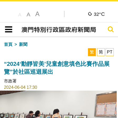
A
C
A
32°
A
搜尋
目錄
首頁
新聞
繁
简
PT
“2024‘動靜皆美’兒童創意填色比賽作品展
覽”於社區巡迴展出
市政署
2024-06-04 17:30