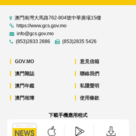
澳門南灣大馬路762-804號中華廣場15樓
https://www.gcs.gov.mo
info@gcs.gov.mo
(853)2833 2886
(853)2835 5426
GOV.MO
意見信箱
澳門雜誌
聯絡我們
澳門年鑑
私隱聲明
澳門相簿
使用條款
下載手機應用程式
澳門政府新聞 APP - App Store 下載
澳門政府新聞 APP - Googl
澳門政府新聞 