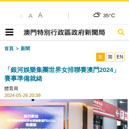
A
C
A
35°
A
搜尋
目錄
首頁
新聞
繁
简
EN
「銀河娛樂集團世界女排聯賽澳門2024」
賽事準備就緒
體育局
2024-05-26 20:39