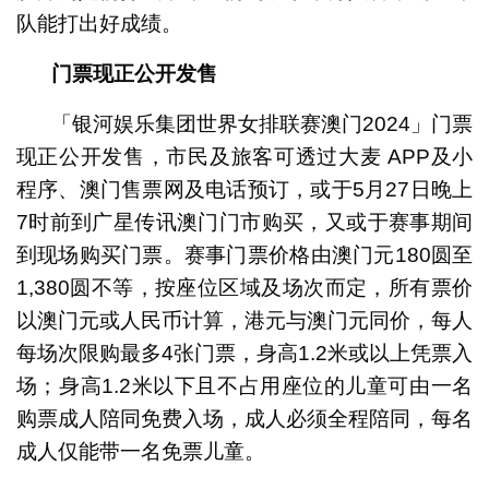
队能打出好成绩。
门票现正公开发售
「银河娱乐集团世界女排联赛澳门2024」门票
现正公开发售，市民及旅客可透过大麦 APP及小
程序、澳门售票网及电话预订，或于5月27日晚上
7时前到广星传讯澳门门市购买，又或于赛事期间
到现场购买门票。赛事门票价格由澳门元180圆至
1,380圆不等，按座位区域及场次而定，所有票价
以澳门元或人民币计算，港元与澳门元同价，每人
每场次限购最多4张门票，身高1.2米或以上凭票入
场；身高1.2米以下且不占用座位的儿童可由一名
购票成人陪同免费入场，成人必须全程陪同，每名
成人仅能带一名免票儿童。