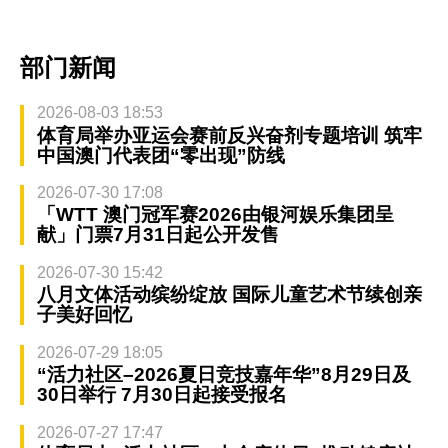
部门新闻
2026-08-03 18:53
体育局举办亚运会赛前反兴奋剂专题培训 筑牢
中国澳门代表团“零出现”防线
2026-07-30 17:08
「WTT 澳门冠军赛2026由银河娱乐集团呈
献」门票7月31日起公开发售
2026-07-30 15:42
八月文体活动缤纷绽放 国际儿童艺术节续创亲
子美好回忆
2026-07-29 18:05
“活力社区–2026夏日竞技嘉年华”8月29日及
30日举行 7月30日起接受报名
2026-07-27 17:47