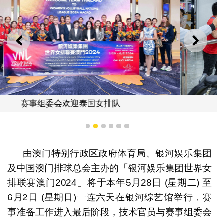
上一则
下一
球迷迎接泰国队
1
2
3
4
5
6
由澳门特别行政区政府体育局、银河娱乐集团
及中国澳门排球总会主办的「银河娱乐集团世界女
排联赛澳门2024」将于本年5月28日 (星期二) 至
6月2日 (星期日)一连六天在银河综艺馆举行，赛
事准备工作进入最后阶段，技术官员与赛事组委会