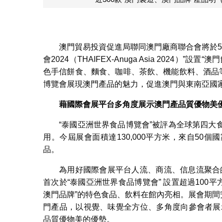
近30
澳門貿易投資促進局聯同澳門廠商聯合會將於5
會2024（THAIFEX-Anuga Asia 2024）
色手信餅食、麵食、咖啡、茶飲、機能飲料、酒品
博覽會展現澳門產品的魅力，促進澳門與東南亞國
藉國際會展平台多角度展示澳門產品質優物美
“泰國亞洲世界食品博覽會”被評為全球第四
用。今屆展會面積達130,000平方米，來自50個
品。
為用好國際會展平台人流、商流、信息流聚合的優勢
首次於“泰國亞洲世界食品博覽會” 設置超過100平
澳門品牌”的特色食品、飲料在館內亮相。展會期間
門產品，以視覺、味覺全方位、多角度向參會者展示“Mad
品質優物美的優勢。