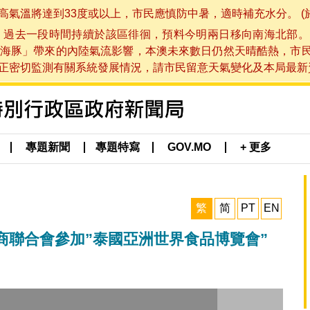
將達到33度或以上，市民應慎防中暑，適時補充水分。 (於 202
，過去一段時間持續於該區徘徊，預料今明兩日移向南海北部。
海豚」帶來的內陸氣流影響，本澳未來數日仍然天晴酷熱，市
切監測有關系統發展情況，請市民留意天氣變化及本局最新資訊。(於 
專題新聞
專題特寫
GOV.MO
+ 更多
繁
简
PT
EN
商聯合會參加”泰國亞洲世界食品博覽會”