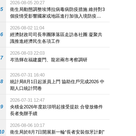
2026-08-05 20:27
5
衛生局動態調整埃博拉病毒病防疫措施 維持對3
個疫情受影響國家或地區進行加強入境防疫措
施
2026-08-02 11:04
6
經濟財政司司長率團隊落區走訪各社團 凝聚共
識推進經濟民生各項工作
2026-08-03 22:03
7
岑浩輝在福建廈門、龍岩兩市考察調研
2026-07-31 16:40
8
統計局8月1日起派員上門 協助住戶完成2026 中
期人口統計問卷
2026-07-31 12:47
9
央積金2026年度款項明起接受提款 合發放條件
長者免辦手續
2026-08-06 10:17
10
衛生局於8月7日開展新一輪“長者安裝假牙計劃”