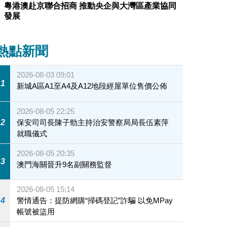
粵港澳赴京聯合招商 推動央企與大灣區產業協同
飲料博覽會
發展
熱點新聞
2026-08-03 09:01
1
新城A區A1至A4及A12地段經屋單位售價公佈
2026-08-05 22:25
2
保安司司長陳子勁主持治安警察局局長伍素萍
就職儀式
2026-08-05 20:35
3
澳門海關晉升9名副關務監督
2026-08-05 15:14
4
警情通告：提防網購“掃碼登記”詐騙 以免MPay
帳號被盜用