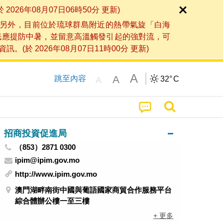
6年08月07日06時50分 更新)
另外，目前位於琉球群島附近的熱帶氣旋「白海
民應提防中暑，並留意高溫觸發引起的強對流，可
2026年08月07日11時00分 更新)
A
A
跳至內容
32°
C
A
招商投資促進局
（853）2871 0300
ipim@ipim.gov.mo
http://www.ipim.gov.mo
澳門湖畔南街中國與葡語國家商貿合作服務平台
綜合體辦公樓一至三樓
+ 更多