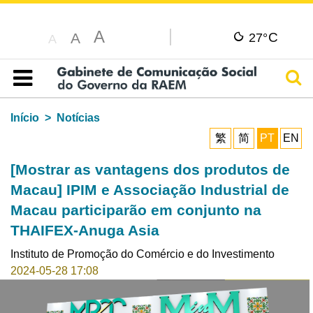
A
C
A
27°
A
Pesq
Índice
Início
Notícias
繁
简
PT
EN
[Mostrar as vantagens dos produtos de
Macau] IPIM e Associação Industrial de
Macau participarão em conjunto na
THAIFEX-Anuga Asia
Instituto de Promoção do Comércio e do Investimento
2024-05-28 17:08