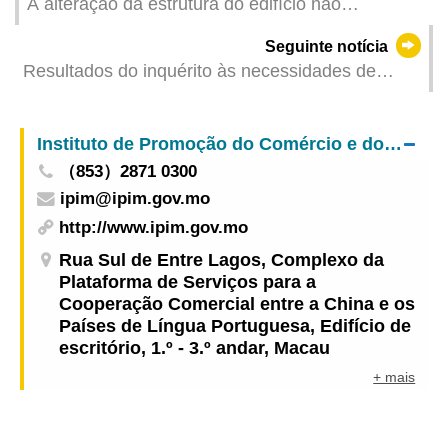
A alteração da estrutura do edifício não
licenciada é uma obra ilegal, cabendo aos
Seguinte notícia
proprietários proceder à respectiva demolição
Resultados do inquérito às necessidades de
mão-de-obra e às remunerações referentes ao 1º
trimestre de 2024
Instituto de Promoção do Comércio e do Investimento
（853）2871 0300
ipim@ipim.gov.mo
http://www.ipim.gov.mo
Rua Sul de Entre Lagos, Complexo da
Plataforma de Serviços para a
Cooperação Comercial entre a China e os
Países de Língua Portuguesa, Edifício de
escritório, 1.º - 3.º andar, Macau
+ mais