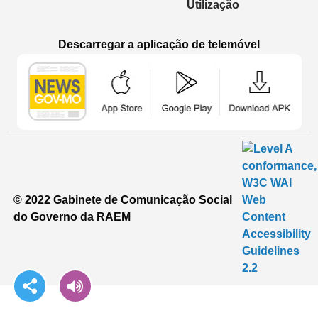
Utilização
Descarregar a aplicação de telemóvel
Aplicação de telemóvel “Notícias do G
Aplicação de telemóvel “
Aplicação 
© 2022 Gabinete de Comunicação Social
do Governo da RAEM