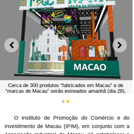
ANTERIOR
SEGU
Cerca de 300 produtos “fabricados em Macau” e de
“marcas de Macau” serão estreados amanhã (dia 28),
pela primeira vez, na maior feira de alimentos e bebidas
da Ásia
1
2
O Instituto de Promoção do Comércio e do
Investimento de Macau (IPIM), em conjunto com a