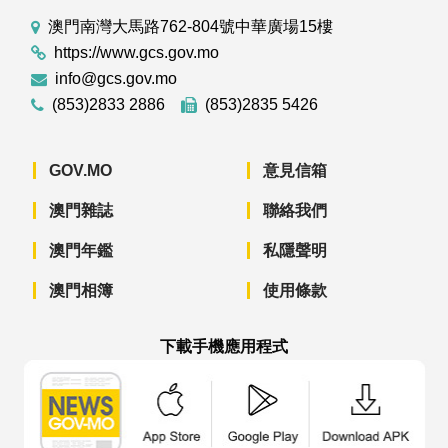
澳門南灣大馬路762-804號中華廣場15樓
https://www.gcs.gov.mo
info@gcs.gov.mo
(853)2833 2886
(853)2835 5426
GOV.MO
意見信箱
澳門雜誌
聯絡我們
澳門年鑑
私隱聲明
澳門相簿
使用條款
下載手機應用程式
澳門政府新聞 APP - App Store 下載
澳門政府新聞 APP - Googl
澳門政府新聞 