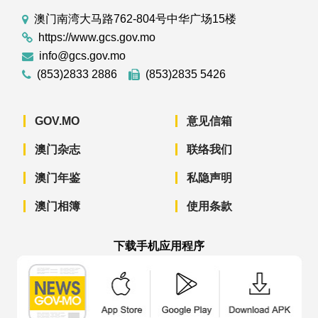
澳门南湾大马路762-804号中华广场15楼
https://www.gcs.gov.mo
info@gcs.gov.mo
(853)2833 2886
(853)2835 5426
GOV.MO
意见信箱
澳门杂志
联络我们
澳门年鉴
私隐声明
澳门相簿
使用条款
下载手机应用程序
澳门政府新闻 APP - App Store 下载
澳门政府新闻 APP - Googl
澳门政府新闻 