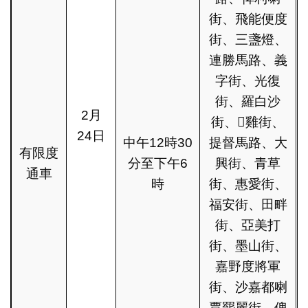
街、飛能便度
街、三盞燈、
連勝馬路、義
字街、光復
街、羅白沙
2月
街、雞街、
24日
中午12時30
提督馬路、大
有限度
分至下午6
興街、青草
通車
時
街、惠愛街、
福安街、田畔
街、亞美打
街、墨山街、
嘉野度將軍
街、沙嘉都喇
賈罷麗街、俾