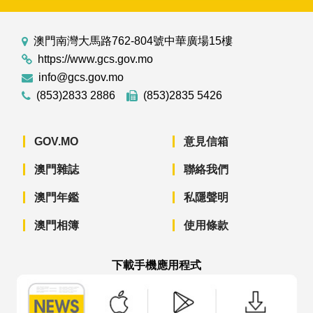
澳門南灣大馬路762-804號中華廣場15樓
https://www.gcs.gov.mo
info@gcs.gov.mo
(853)2833 2886
(853)2835 5426
GOV.MO
意見信箱
澳門雜誌
聯絡我們
澳門年鑑
私隱聲明
澳門相簿
使用條款
下載手機應用程式
澳門政府新聞 APP - App Store 下載
澳門政府新聞 APP - Googl
澳門政府新聞 