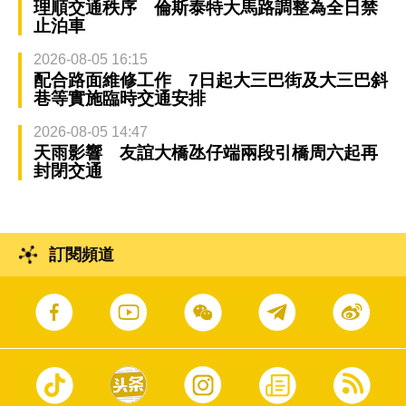
理順交通秩序 倫斯泰特大馬路調整為全日禁
止泊車
2026-08-05 16:15
配合路面維修工作 7日起大三巴街及大三巴斜
巷等實施臨時交通安排
2026-08-05 14:47
天雨影響 友誼大橋氹仔端兩段引橋周六起再
封閉交通
訂閱頻道