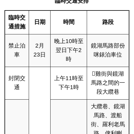
臨時交通安排
臨時交
日期
時間
路段
通措施
晚上10時至
禁止泊
2月
鏡湖馬路部份
翌日下午2
車
23日
咪錶泊車位
時
雞街與鏡湖
封閉交
上午11時至
馬路之間的一
通
下午1時
段大纜巷
大纜巷、鏡湖
馬路、渡船
街、羅利老馬
路、俾利喇