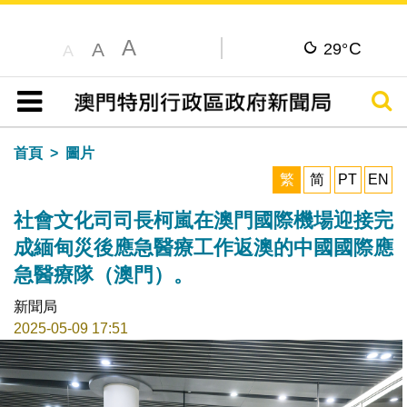
A
C
A
29°
A
搜尋
目錄
首頁
圖片
繁
简
PT
EN
社會文化司司長柯嵐在澳門國際機場迎接完
成緬甸災後應急醫療工作返澳的中國國際應
急醫療隊（澳門）。
新聞局
2025-05-09 17:51