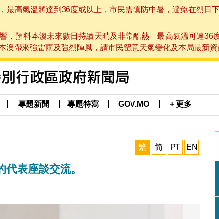
高氣溫將達到36度或以上，市民需慎防中暑，避免在烈日下進行戶
響，預料本澳未來數日持續天晴及非常酷熱，最高氣溫可達36
帶來強雷雨及強烈陣風，請市民留意天氣變化及本局最新資訊。(於 2
專題新聞
專題特寫
GOV.MO
+ 更多
繁
简
PT
EN
的代表座談交流。