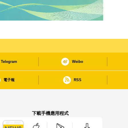
Telegram
Weibo
電子報
RSS
下載手機應用程式
澳門政府新聞 APP - App Store 下載
澳門政府新聞 APP - Google Pla
澳門政府新聞 APP -