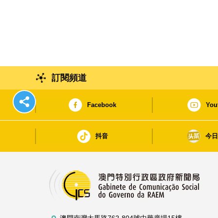
訂閱頻道
Facebook
You
抖音
今
澳門南灣大馬路762-804號中華廣場15樓