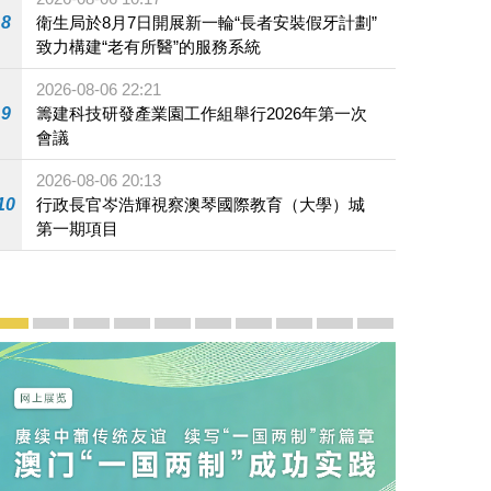
8
衛生局於8月7日開展新一輪“長者安裝假牙計劃”
致力構建“老有所醫”的服務系統
2026-08-06 22:21
9
籌建科技研發產業園工作組舉行2026年第一次
會議
2026-08-06 20:13
10
行政長官岑浩輝視察澳琴國際教育（大學）城
第一期項目
宣傳及推廣
賡續中葡傳統友誼 續寫“一國兩制”新篇章 — 澳門“一國
澳門名片集
行政長官岑浩輝11月18日發表2026年施政報
施政特寫
澳門特別行政區經濟和社會發展第二個五
橫琴粵澳深度合作區專題網站
施政小講堂
走進澳門
澳門相簿2020
《澳门微视