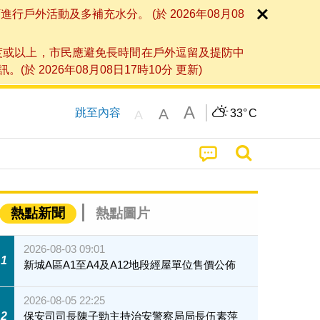
外活動及多補充水分。 (於 2026年08月08
度或以上，市民應避免長時間在戶外逗留及提防中
026年08月08日17時10分 更新)
A
A
跳至內容
33°
C
A
熱點新聞
熱點圖片
2026-08-03 09:01
1
新城A區A1至A4及A12地段經屋單位售價公佈
2026-08-05 22:25
2
保安司司長陳子勁主持治安警察局局長伍素萍