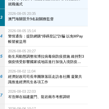
就職儀式
2026-08-05 20:35
3
澳門海關晉升9名副關務監督
2026-08-05 15:14
4
警情通告：提防網購“掃碼登記”詐騙 以免MPay
帳號被盜用
2026-08-05 20:27
5
衛生局動態調整埃博拉病毒病防疫措施 維持對3
個疫情受影響國家或地區進行加強入境防疫措
施
2026-08-02 11:04
6
經濟財政司司長率團隊落區走訪各社團 凝聚共
識推進經濟民生各項工作
2026-08-03 22:03
7
岑浩輝在福建廈門、龍岩兩市考察調研
2026-08-06 10:17