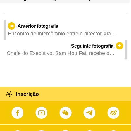
Anterior fotografia
Encontro de intercâmbio entre o director Xia
Baolong e responsáveis das associações sob o
Seguinte fotografia
princípio do amor pela Pátria e por Macau.
Chefe do Executivo, Sam Hou Fai, recebe o
director do Gabinete de Trabalho de Hong Kong e
Macau do Comité Central do Partido Comunista
da China e director do Gabinete para os
Assuntos de Hong Kong e Macau junto do
Conselho de Estado, Xia Baolong, que se
Inscrição
encontra de visita a Macau.