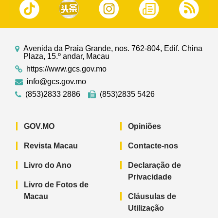
Avenida da Praia Grande, nos. 762-804, Edif. China
Plaza, 15.º andar, Macau
https://www.gcs.gov.mo
info@gcs.gov.mo
(853)2833 2886
(853)2835 5426
GOV.MO
Opiniões
Revista Macau
Contacte-nos
Livro do Ano
Declaração de
Privacidade
Livro de Fotos de
Macau
Cláusulas de
Utilização