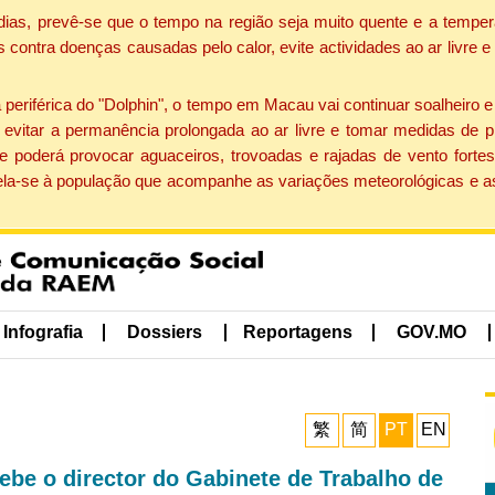
dias, prevê-se que o tempo na região seja muito quente e a temper
contra doenças causadas pelo calor, evite actividades ao ar livre e
eriférica do "Dolphin", o tempo em Macau vai continuar soalheiro 
evitar a permanência prolongada ao ar livre e tomar medidas de p
 poderá provocar aguaceiros, trovoadas e rajadas de vento fortes
apela-se à população que acompanhe as variações meteorológicas e a
Infografia
Dossiers
Reportagens
GOV.MO
繁
简
PT
EN
ebe o director do Gabinete de Trabalho de