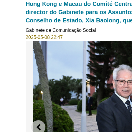
Hong Kong e Macau do Comité Central
director do Gabinete para os Assunt
Conselho de Estado, Xia Baolong, que
Gabinete de Comunicação Social
2025-05-08 22:47
ANTERIOR