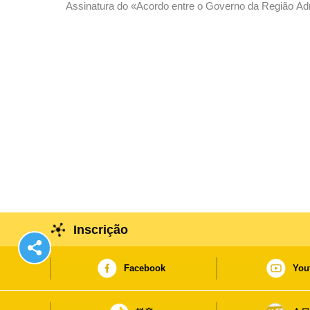
Assinatura do «Acordo entre o Governo da Região Adm
China e o Governo da República Francesa sobre a I
Científica» entre o secretário para a Economia e Fin
Hong Kong e Macau, Christile Drulhe, na Sede do Go
Inscrição
Facebook
You