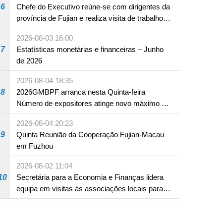
6
Chefe do Executivo reúne-se com dirigentes da
província de Fujian e realiza visita de trabalho
em Fuzhou
2026-08-03 16:00
7
Estatísticas monetárias e financeiras – Junho
de 2026
2026-08-04 18:35
8
2026GMBPF arranca nesta Quinta-feira
 executivo, legislativo e
).
Número de expositores atinge novo máximo em
18 anos
2026-08-04 20:23
9
Quinta Reunião da Cooperação Fujian-Macau
em Fuzhou
2026-08-02 11:04
10
Secretária para a Economia e Finanças lidera
equipa em visitas às associações locais para
consolidar consensos e promover os trabalhos
nas áreas económica e social