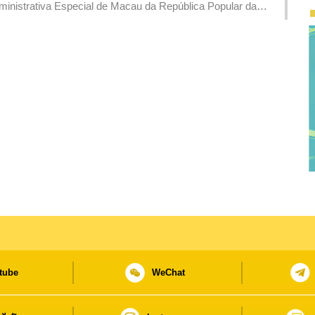
inistrativa Especial de Macau da República Popular da
mplementação do Programa Conjunto de Investigação
anças da RAEM, Tai Kin Ip, e a cônsul-geral de França em
verno.
tube
WeChat