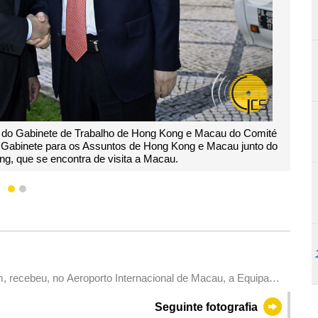
olong, com o Chefe do Executivo e principais responsáveis dos órgãos
judicial da Região Administrativa Especial de Macau (RAEM
1
2
uipa
) que regressa depois de concluir as assistências médicas
Seguinte fotografia