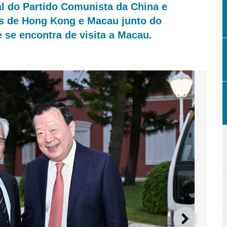
 do Partido Comunista da China e
os de Hong Kong e Macau junto do
 se encontra de visita a Macau.
SEGUI