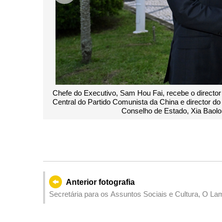
 de Trabalho de Hong Kong e Macau do Comité
Director Xia Ba
ra os Assuntos de Hong Kong e Macau junto do
ontra de visita a Macau.
Anterior fotografia
Secretária para os Assuntos Sociais e Cultura, O Lam, recebeu, no Aeroporto Internacional de Macau, a Eq
Internacional de Emergência Médica da China (Macau
de emergência nas regiões afectadas pelo terramoto.