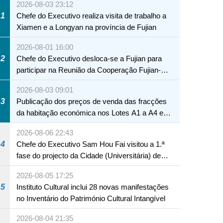
2026-08-03 23:12
1
Chefe do Executivo realiza visita de trabalho a
Xiamen e a Longyan na província de Fujian
2026-08-01 16:00
2
Chefe do Executivo desloca-se a Fujian para
participar na Reunião da Cooperação Fujian-
Macau
2026-08-03 09:01
3
Publicação dos preços de venda das fracções
da habitação económica nos Lotes A1 a A4 e
A12 da Zona A dos Novos Aterros
2026-08-06 22:43
4
Chefe do Executivo Sam Hou Fai visitou a 1.ª
fase do projecto da Cidade (Universitária) de
Educação Internacional de Macau e Hengqin
2026-08-05 17:25
5
Instituto Cultural inclui 28 novas manifestações
no Inventário do Património Cultural Intangível
NTE
2026-08-04 21:35