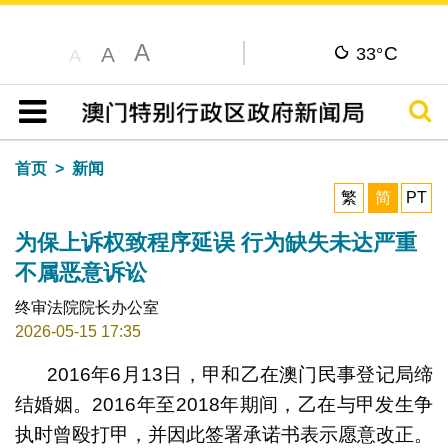
A
C
A
33°
A
搜寻
目录
首页
新闻
繁
简
PT
为保上诉权致程序延误 行为缺失未达严重
不属恶意诉讼
终审法院院长办公室
2026-05-15 17:35
2016年6月13日，甲和乙在澳门民事登记局缔
结婚姻。2016年至2018年期间，乙在与甲发生争
执时曾殴打甲，并因此签署承诺书表示愿意改正。