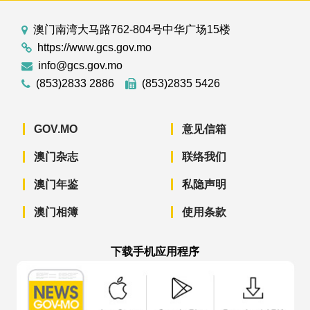
澳门南湾大马路762-804号中华广场15楼
https://www.gcs.gov.mo
info@gcs.gov.mo
(853)2833 2886
(853)2835 5426
GOV.MO
意见信箱
澳门杂志
联络我们
澳门年鉴
私隐声明
澳门相簿
使用条款
下载手机应用程序
澳门政府新闻 APP - App Store 下载
澳门政府新闻 APP - Googl
澳门政府新闻 