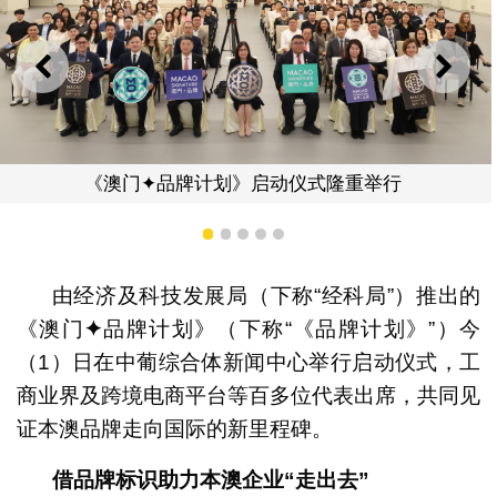
上一则
下一
举行
《澳门✦品牌计划》启动仪式隆重
1
2
3
4
5
由经济及科技发展局（下称“经科局”）推出的
《澳门
✦
品牌计划》（下称“《品牌计划》”）今
（1）日在中葡综合体新闻中心举行启动仪式，工
商业界及跨境电商平台等百多位代表出席，共同见
证本澳品牌走向国际的新里程碑。
借品牌标识助力本澳企业“走出去”