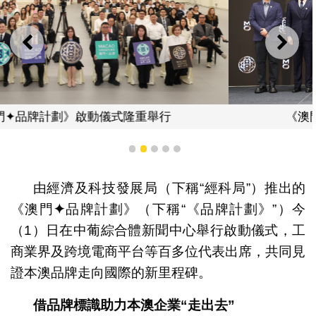
上一則
下一
《澳門✦品牌計劃》啟動儀式隆重舉行
1
2
3
4
5
由經濟及科技發展局（下稱“經科局”）推出的
《澳門
✦
品牌計劃》（下稱“《品牌計劃》”）今
（1）日在中葡綜合體新聞中心舉行啟動儀式，工
商業界及跨境電商平台等百多位代表出席，共同見
證本澳品牌走向國際的新里程碑。
借品牌標識助力本澳企業“走出去”