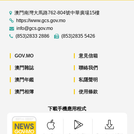
澳門南灣大馬路762-804號中華廣場15樓
https://www.gcs.gov.mo
info@gcs.gov.mo
(853)2833 2886
(853)2835 5426
GOV.MO
意見信箱
澳門雜誌
聯絡我們
澳門年鑑
私隱聲明
澳門相簿
使用條款
下載手機應用程式
澳門政府新聞 APP - App Store 下載
澳門政府新聞 APP - Googl
澳門政府新聞 