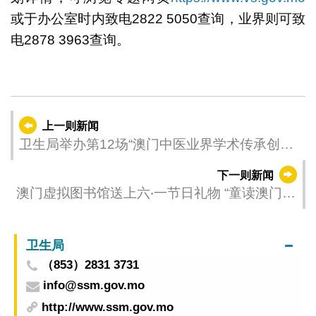
或于办公室时内致电2822 5050查询，业界则可致
电2878 3963查询。
上一则新闻
卫生局举办第12场“澳门中医业界学术传承创新
讲座” 持续搭建业界交流平台 首设中医药健康文
下一则新闻
化宣传技巧培训
澳门虚拟图书馆送上六‧一节日礼物 “童读澳门”
网上书展 点亮亲子共读时光
卫生局
（853）2831 3731
info@ssm.gov.mo
http://www.ssm.gov.mo