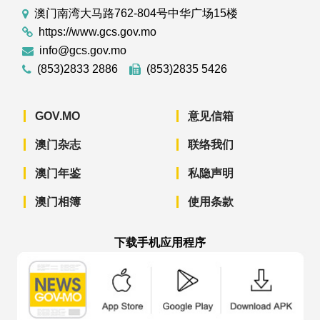
澳门南湾大马路762-804号中华广场15楼
https://www.gcs.gov.mo
info@gcs.gov.mo
(853)2833 2886
(853)2835 5426
GOV.MO
意见信箱
澳门杂志
联络我们
澳门年鉴
私隐声明
澳门相簿
使用条款
下载手机应用程序
澳门政府新闻 APP - App Store 下载
澳门政府新闻 APP - Googl
澳门政府新闻 