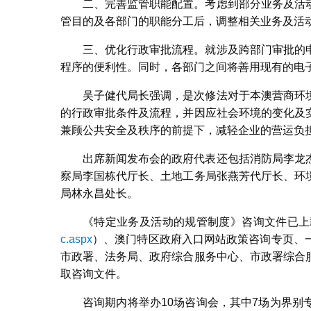
二、完善监管职能配置。考虑到部分业务及活
管目的及各部门的职能分工后，调整相关业务及活
三、优化行政审批流程。就涉及跨部门审批的
程序的便利性。同时，各部门之间将善用现有的电
吴子健代局长强调，是次修法对于本澳营商环
的行政审批条件及流程，并因应社会环境的变化及
兼顾公共安全及秩序的前提下，减轻企业的营运负
出席新闻发布会的政府代表还包括消防局李龙
察局李国栋代厅长、土地工务局张燕芳代厅长、环
局林永昌处长。
《特定业务及活动的规管制度》咨询文件已上
c.aspx
）、澳门特区政府入口网站政策咨询专页、
市政署、法务局、政府综合服务中心、市政署综合
取咨询文件。
咨询期内将举办10场咨询会，其中7场为界