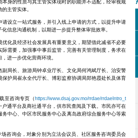
动本身的性质与其主管实体现时的职能并不适配，经审视规
动的主管实体。
申请设立一站式服务，并引入线上申请的方式，以提升申请
子化信息沟通机制，以期进一步提升整体审批效率。
境优化及经济社会发展具有重要意义，期望借此减省不必要
实际需要，加强事中事后监管，完善有关管理制度，务求在
担，进一步优化营商环境。
杰副局长、旅游局钟卓业厅长、文化局何鸿斌厅长、治安警
境保护局崔永全代厅长、博彩监察协调局郑艳霞处长及体育
载至咨询专页（
https://www.dsaj.gov.mo/rrdae/rrdaeIntro_t
一户通平台及商社通平台，供市民查阅及下载。市民亦可在
服务中心、中区市民服务中心及离岛政府综合服务中心等索
别专场咨询会，对象分别为立法会议员、社区服务咨询委员会