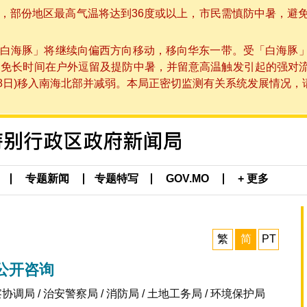
部份地区最高气温将达到36度或以上，市民需慎防中暑，避免在烈
白海豚」将继续向偏西方向移动，移向华东一带。受「白海豚
避免长时间在户外逗留及提防中暑，并留意高温触发引起的强对
8日)移入南海北部并减弱。本局正密切监测有关系统发展情况，请市
专题新闻
专题特写
GOV.MO
+ 更多
繁
简
PT
公开咨询
监察协调局 / 治安警察局 / 消防局 / 土地工务局 / 环境保护局