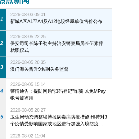
2026-08-03 09:01
1
新城A区A1至A4及A12地段经屋单位售价公布
2026-08-05 22:25
2
保安司司长陈子劲主持治安警察局局长伍素萍
就职仪式
2026-08-05 20:35
3
澳门海关晋升9名副关务监督
2026-08-05 15:14
4
警情通告：提防网购“扫码登记”诈骗 以免MPay
帐号被盗用
2026-08-05 20:27
5
卫生局动态调整埃博拉病毒病防疫措施 维持对3
个疫情受影响国家或地区进行加强入境防疫措
施
2026-08-02 11:04