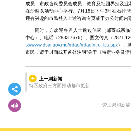
成员、市政咨询委员会成员、教育及社团界别及业界
在沙梨头活动中心举行、7月18日下午3时在石排
迎有兴趣的市民登入上述咨询专页或于办公时间内致电2
同时，亦欢迎各界人士透过信函（邮寄或亲临至
中心）、电话（2833 7676）、图文传真（2871 1
s://www.dsaj.gov.mo/rrdae/rrdaeIntro_tc.aspx
），
市民，请于封面或开首处注明“关于《特定业务及活
上一则新闻
特区政府三方面推动都市更新