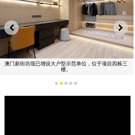
上一则
下一
澳门新街坊现已增设大户型示范单位，位于项目四栋三
楼。
1
2
3
4
5