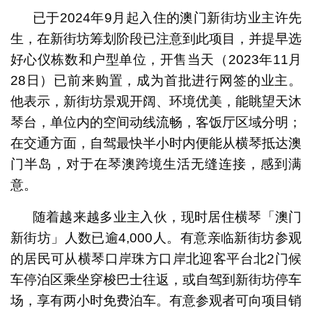
已于2024年9月起入住的澳门新街坊业主许先
生，在新街坊筹划阶段已注意到此项目，并提早选
好心仪栋数和户型单位，开售当天（2023年11月
28日）已前来购置，成为首批进行网签的业主。
他表示，新街坊景观开阔、环境优美，能眺望天沐
琴台，单位内的空间动线流畅，客饭厅区域分明；
在交通方面，自驾最快半小时内便能从横琴抵达澳
门半岛，对于在琴澳跨境生活无缝连接，感到满
意。
随着越来越多业主入伙，现时居住横琴「澳门
新街坊」人数已逾4,000人。有意亲临新街坊参观
的居民可从横琴口岸珠方口岸北迎客平台北2门候
车停泊区乘坐穿梭巴士往返，或自驾到新街坊停车
场，享有两小时免费泊车。有意参观者可向项目销