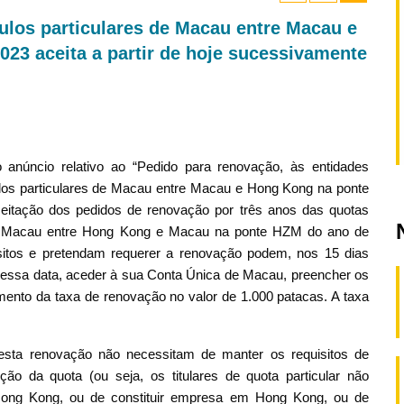
culos particulares de Macau entre Macau e
23 aceita a partir de hoje sucessivamente
 o anúncio relativo ao “Pedido para renovação, às entidades
ículos particulares de Macau entre Macau e Hong Kong na ponte
ceitação dos pedidos de renovação por três anos das quotas
s de Macau entre Hong Kong e Macau na ponte HZM do ano de
sitos e pretendam requerer a renovação podem, nos 15 dias
té essa data, aceder à sua Conta Única de Macau, preencher os
ento da taxa de renovação no valor de 1.000 patacas. A taxa
r esta renovação não necessitam de manter os requisitos de
o da quota (ou seja, os titulares de quota particular não
Hong Kong, ou de constituir empresa em Hong Kong, ou de