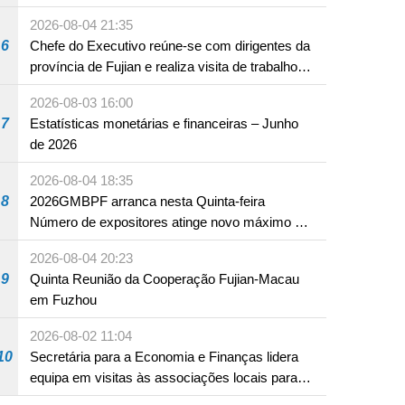
2026-08-04 21:35
6
Chefe do Executivo reúne-se com dirigentes da
província de Fujian e realiza visita de trabalho
em Fuzhou
2026-08-03 16:00
7
Estatísticas monetárias e financeiras – Junho
de 2026
2026-08-04 18:35
8
2026GMBPF arranca nesta Quinta-feira
Número de expositores atinge novo máximo em
18 anos
2026-08-04 20:23
9
Quinta Reunião da Cooperação Fujian-Macau
em Fuzhou
2026-08-02 11:04
10
Secretária para a Economia e Finanças lidera
equipa em visitas às associações locais para
consolidar consensos e promover os trabalhos