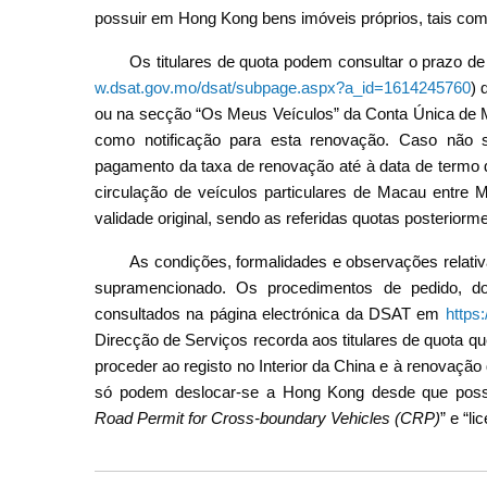
possuir em Hong Kong bens imóveis próprios, tais como 
Os titulares de quota podem consultar o prazo de
w.dsat.gov.mo/dsat/subpage.aspx?a_id=1614245760
) 
ou na secção “Os Meus Veículos” da Conta Única d
como notificação para esta renovação. Caso não 
pagamento da taxa de renovação até à data de termo d
circulação de veículos particulares de Macau entr
validade original, sendo as referidas quotas posteriorme
As condições, formalidades e observações relati
supramencionado. Os procedimentos de pedido, 
consultados na página electrónica da DSAT em
https
Direcção de Serviços recorda aos titulares de quota 
proceder ao registo no Interior da China e à renovaçã
só podem deslocar-se a Hong Kong desde que poss
Road Permit for Cross-boundary Vehicles (CRP)
” e “li