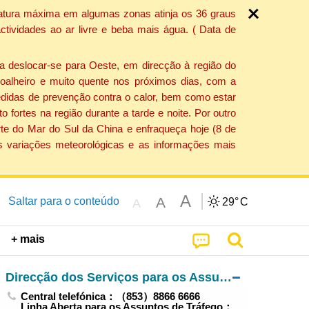
ratura máxima em algumas zonas atinja os 36 graus
tividades ao ar livre e beba mais água. ( Data de
a deslocar-se para Oeste, em direcção à região do
 soalheiro e muito quente nos próximos dias, com a
edidas de prevenção contra o calor, bem como estar
fortes na região durante a tarde e noite. Por outro
rte do Mar do Sul da China e enfraqueça hoje (8 de
s variações meteorológicas e as informações mais
A
A
Saltar para o conteúdo
29°
C
A
+ mais
Direcção dos Serviços para os Assuntos de Tráfego
Central telefónica：（853）8866 6666
Linha Aberta para os Assuntos de Tráfego：