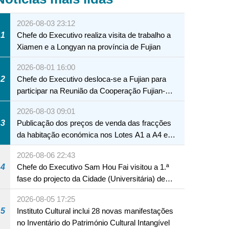
2026-08-03 23:12
1
Chefe do Executivo realiza visita de trabalho a
Xiamen e a Longyan na província de Fujian
2026-08-01 16:00
2
Chefe do Executivo desloca-se a Fujian para
participar na Reunião da Cooperação Fujian-
Macau
2026-08-03 09:01
3
Publicação dos preços de venda das fracções
da habitação económica nos Lotes A1 a A4 e
A12 da Zona A dos Novos Aterros
2026-08-06 22:43
4
Chefe do Executivo Sam Hou Fai visitou a 1.ª
fase do projecto da Cidade (Universitária) de
Educação Internacional de Macau e Hengqin
2026-08-05 17:25
5
Instituto Cultural inclui 28 novas manifestações
no Inventário do Património Cultural Intangível