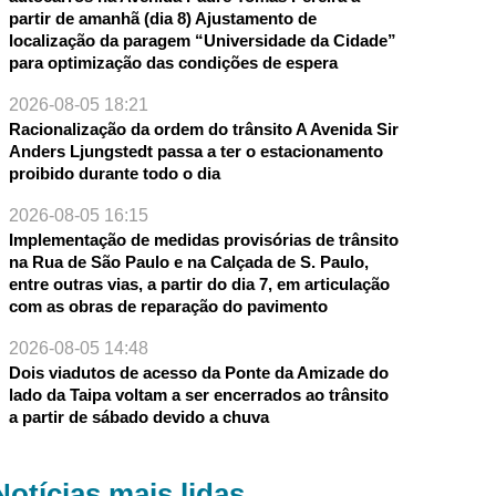
partir de amanhã (dia 8) Ajustamento de
localização da paragem “Universidade da Cidade”
para optimização das condições de espera
2026-08-05 18:21
Racionalização da ordem do trânsito A Avenida Sir
Anders Ljungstedt passa a ter o estacionamento
proibido durante todo o dia
2026-08-05 16:15
Implementação de medidas provisórias de trânsito
na Rua de São Paulo e na Calçada de S. Paulo,
entre outras vias, a partir do dia 7, em articulação
com as obras de reparação do pavimento
2026-08-05 14:48
Dois viadutos de acesso da Ponte da Amizade do
lado da Taipa voltam a ser encerrados ao trânsito
a partir de sábado devido a chuva
Notícias mais lidas