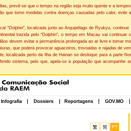
dias, prevê-se que o tempo na região seja muito quente e a tempe
ão que tome medidas contra doenças causadas pelo calor, evite ac
 “Dolphin”, localizada junto ao Arquipélago de Ryukyu, continue 
ntinental trazida pelo “Dolphin”, o tempo em Macau vai continuar
dãos devem evitar a permanência prolongada ao ar livre e tomar m
ras, que poderá provocar aguaceiros, trovoadas e rajadas de vento 
e, localizada perto da Ilha de Hainan se desloque para a parte No
ferido sistema, pelo que, apela-se à população que acompanhe a
Infografia
Dossiers
Reportagens
GOV.MO
繁
简
PT