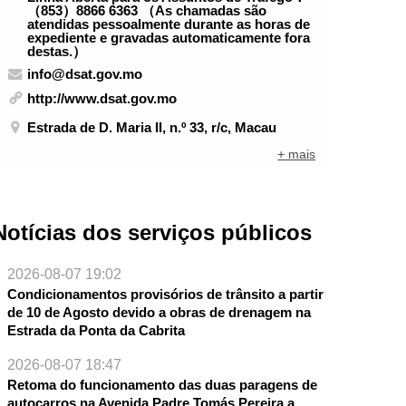
（853）8866 6363 （As chamadas são
atendidas pessoalmente durante as horas de
expediente e gravadas automaticamente fora
destas.）
info@dsat.gov.mo
http://www.dsat.gov.mo
Estrada de D. Maria II, n.º 33, r/c, Macau
+ mais
Notícias dos serviços públicos
2026-08-07 19:02
Condicionamentos provisórios de trânsito a partir
de 10 de Agosto devido a obras de drenagem na
Estrada da Ponta da Cabrita
2026-08-07 18:47
Retoma do funcionamento das duas paragens de
autocarros na Avenida Padre Tomás Pereira a