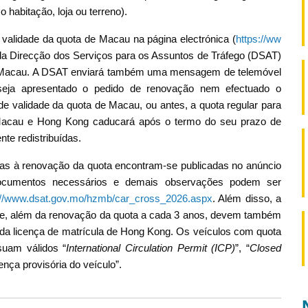
habitação, loja ou terreno).
 validade da quota de Macau na página electrónica (
https://ww
da Direcção dos Serviços para os Assuntos de Tráfego (DSAT)
e Macau. A DSAT enviará também uma mensagem de telemóvel
seja apresentado o pedido de renovação nem efectuado o
e validade da quota de Macau, ou antes, a quota regular para
e Macau e Hong Kong caducará após o termo do seu prazo de
nte redistribuídas.
vas à renovação da quota encontram-se publicadas no anúncio
documentos necessários e demais observações podem ser
://www.dsat.gov.mo/hzmb/car_cross_2026.aspx
. Além disso, a
que, além da renovação da quota a cada 3 anos, devem também
o da licença de matrícula de Hong Kong. Os veículos com quota
uam válidos “
International Circulation Permit (ICP)
”, “
Closed
cença provisória do veículo”.